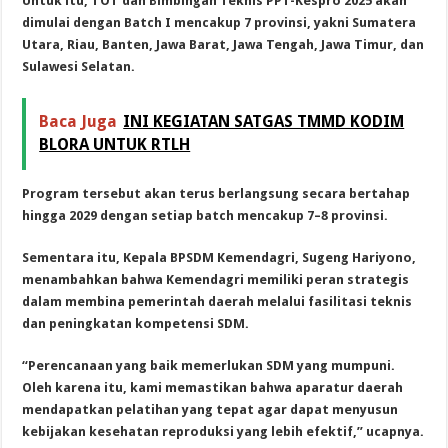
Untuk itu, TOT dan Bimbingan Teknis PPT-Kespro 2025 akan
dimulai dengan Batch I mencakup 7 provinsi, yakni Sumatera
Utara, Riau, Banten, Jawa Barat, Jawa Tengah, Jawa Timur, dan
Sulawesi Selatan.
Baca Juga
INI KEGIATAN SATGAS TMMD KODIM
BLORA UNTUK RTLH
Program tersebut akan terus berlangsung secara bertahap
hingga 2029 dengan setiap batch mencakup 7–8 provinsi.
Sementara itu, Kepala BPSDM Kemendagri, Sugeng Hariyono,
menambahkan bahwa Kemendagri memiliki peran strategis
dalam membina pemerintah daerah melalui fasilitasi teknis
dan peningkatan kompetensi SDM.
“Perencanaan yang baik memerlukan SDM yang mumpuni.
Oleh karena itu, kami memastikan bahwa aparatur daerah
mendapatkan pelatihan yang tepat agar dapat menyusun
kebijakan kesehatan reproduksi yang lebih efektif,” ucapnya.