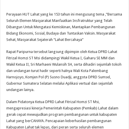
Perayaan HUT Lahat yang ke 153 tahun ini mengusung tema ,”Bersama
Seluruh Elemen Masyarakat Manfaatkan Insfratruktur yang Telah
Dibangun Untuk Mengatasi Kemiskinan, Mantapkan Pembangunan
Bidang Ekonomi, Sosial, Budaya dan Tuntaskan Vaksin. Masyarakat
Sehat, Masyarakat Sejaterah “Lahat Bercahaya”
Rapat Paripurna tersebut langsung dipimpin oleh Ketua DPRD Lahat
Fitrizal Homzi ST Msi didampingi Wakil Ketua I, Gaharu SE MM dan
Wakil Ketua II, Sri Marhaeni Wulansih SH, serta dihadiri sejumlah tokoh
dan undangan turut hadir seperti halnya Wali Kota Palembang
Harnojoyo, Komjen Pol (P) Susno Duadji, anggota DPRD Sumsel,
Gubernur Sumatera Selatan melalui Aplikasi vertual dan sejumlah
undangan lainya.
Dalam Pidatonya Ketua DPRD Lahat Fitrizal Homzi ST Msi,
mengapresiasi kinerja Pemerintah Kabupaten (Pemkab) Lahat dalam
gerak cepat mewujudkan program pembangunan untuk kabupaten
Lahat yang berCAHAYA. Pencapaian keberhasilan pembangunan
Kabupaten Lahat tak lepas, dari peran serta seluruh elemen