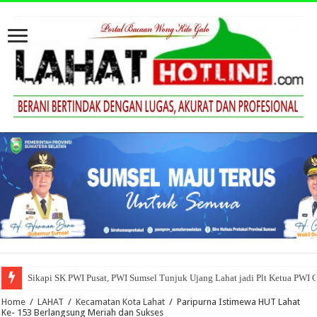
Sikapi SK PWI Pusat, PWI Sumsel Tunjuk Ujang Lahat jadi Plt Ketua PWI 
Home
/
LAHAT
/
Kecamatan Kota Lahat
/
Paripurna Istimewa HUT Lahat
Ke- 153 Berlangsung Meriah dan Sukses