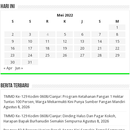
HARI INI
Mei 2022
S
S
R
K
J
S
M
1
2
3
4
5
6
7
8
9
10
11
12
13
14
15
16
17
18
19
20
21
22
23
24
25
26
27
28
29
30
31
« Apr
Jun »
BERITA TERBARU
TMMD Ke-129 Kodim 0608/Cianjur: Program Ketahanan Pangan 1 Hektar
Tuntas 100 Persen, Warga Mekarmukti Kini Punya Sumber Pangan Mandiri
Agustus 8, 2026
TMMD Ke-129 Kodim 0608/Cianjur: Dinding Halus Dan Pagar Kokoh,
Harapan Bapak Burhanudin Semakin Sempurna
Agustus 8, 2026