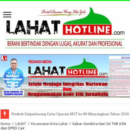
Pemkab Empatlawang Gelar Upacara HUT ke-80 Bhayangkara Tahun 2026
Home
/
LAHAT
/
Kecamatan Kota Lahat
/
Kabar Gembira Hari Ini THR ASN
dan DPRD Cair