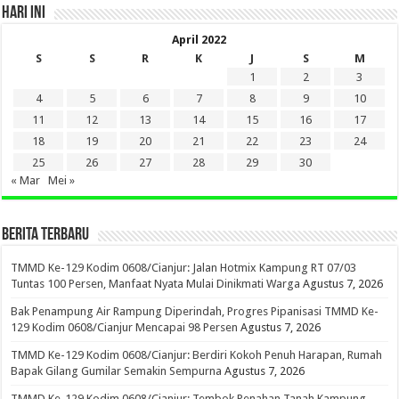
HARI INI
April 2022
S
S
R
K
J
S
M
1
2
3
4
5
6
7
8
9
10
11
12
13
14
15
16
17
18
19
20
21
22
23
24
25
26
27
28
29
30
« Mar
Mei »
BERITA TERBARU
TMMD Ke-129 Kodim 0608/Cianjur: Jalan Hotmix Kampung RT 07/03
Tuntas 100 Persen, Manfaat Nyata Mulai Dinikmati Warga
Agustus 7, 2026
Bak Penampung Air Rampung Diperindah, Progres Pipanisasi TMMD Ke-
129 Kodim 0608/Cianjur Mencapai 98 Persen
Agustus 7, 2026
TMMD Ke-129 Kodim 0608/Cianjur: Berdiri Kokoh Penuh Harapan, Rumah
Bapak Gilang Gumilar Semakin Sempurna
Agustus 7, 2026
TMMD Ke-129 Kodim 0608/Cianjur: Tembok Penahan Tanah Kampung