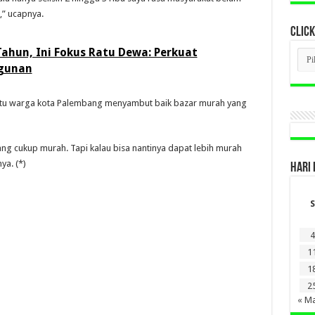
h,” ucapnya.
CLICK
Tahun, Ini Fokus Ratu Dewa: Perkuat
CLI
BER
ngunan
LAM
DI
SINI
satu warga kota Palembang menyambut baik bazar murah yang
ng cukup murah. Tapi kalau bisa nantinya dapat lebih murah
ya. (*)
HARI 
S
4
1
1
2
« M