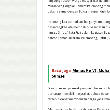
langsung respon warga masyarakat dalam 
murah yang digelar Pemkot Palembang mela
bekerja sama dengan Bulog maupun distribu
“Memang kita perhatikan, harganya memang
dibandingkan kita membeli di pasar atau di w
hingga 3 ribu,” kata Fitri dalam kegiatan Ba
Kantor Camat Sukarami Palembang, Rabu (6/
Baca Juga
Munas Ke-VI, Muha
Sumsel
Disampaikannya, meskipun memiliki selisih h
berharap mewakili masyrakat, bahwa bazar
tersebut dapat memberikan harga yang relat
“Harusnya bisa lebih murah lagi ya. Karena k