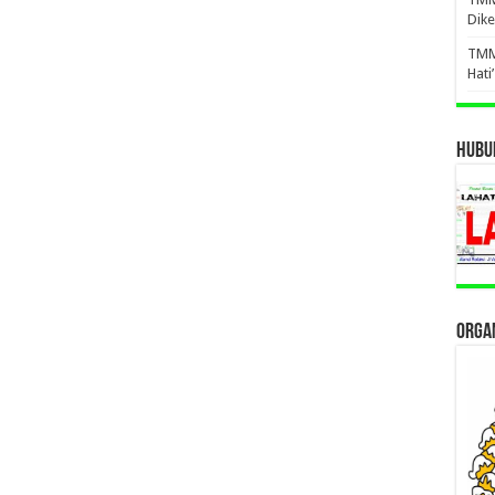
Dike
TMM
Hati
HUBUN
ORGAN