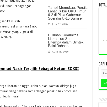
menyambut kegiatan bazar
TOTA
lui Dinas Perdagangan,
Tampil Memukau, Persila
Lahat Cukur OKU Timur
tor.
6-2 di Piala Gubernur
Soeratin U-15 Sumsel
 sedikit murah
Juni 27, 2026
arung, selisih antara 2 ribu
zar Murah yang digelar di
Puluhan Komunitas
4/2022).
Literasi se-Sumsel
Ditempa dalam Bimtek
Balai Bahasa
April 18, 2026
CARI 
mmad Nasir Terpilih Sebagai Ketum SOKSI
arga kisaran 2 hingga 3 ribu rupiah. Namun, dirinya juga
 murah yang bekerja sama dengan pihak-pihak produsen
if lebih murah.
alu hanya selisih 2 hingga 3 ribu saya rasa masyarakat belum