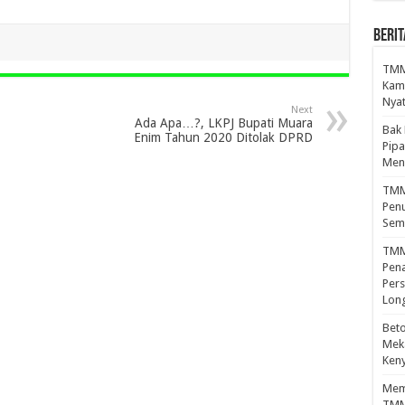
BERIT
TMMD
Kamp
Nyat
Next
Ada Apa…?, LKPJ Bupati Muara
Bak
Enim Tahun 2020 Ditolak DPRD
Pipa
Men
TMMD
Penu
Sem
TMM
Pena
Pers
Lon
Beto
Meka
Ken
Mema
TMM