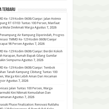
A TERBARU
 Ke-129 Kodim 0608/Cianjur: Jalan Hotmix
ung RT 07/03 Tuntas 100 Persen, Manfaat
a Mulai Dinikmati Warga
Agustus 7, 2026
 Penampung Air Rampung Diperindah, Progres
nisasi TMMD Ke-129 Kodim 0608/Cianjur
capai 98 Persen
Agustus 7, 2026
 Ke-129 Kodim 0608/Cianjur: Berdiri Kokoh
h Harapan, Rumah Bapak Gilang Gumilar
akin Sempurna
Agustus 7, 2026
D Ke-129 Kodim 0608/Cianjur: Tembok
han Tanah Kampung Cibitung Tuntas 100
en, Warga Kini Lebih Aman Dari Ancaman
gsor
Agustus 7, 2026
nisasi Jalan Tuntas 100 Persen, Warga
rmukti Kini Nikmati Kemudahan Dan
yamanan
Agustus 7, 2026
suki Phase Finalization: Renovasi Rutilahu
D 129 Bojonegoro di Rumah Pak Koko