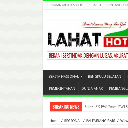
PEDOMAN MEDIA SIBER
REDAKSI
TENTANG KA
BERITA NASIONAL
BENGKULU SELATAN
PEMERINTAHAN
DUNIA ANAK
PEMBANG
Breaking News
Sikapi SK PWI Pusat, PWI S
Home
/
REGIONAL
/
PALEMBANG BARI
/
Wawa