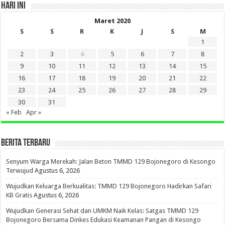
HARI INI
Maret 2020
S
S
R
K
J
S
M
1
2
3
4
5
6
7
8
9
10
11
12
13
14
15
16
17
18
19
20
21
22
23
24
25
26
27
28
29
30
31
« Feb
Apr »
BERITA TERBARU
Senyum Warga Merekah: Jalan Beton TMMD 129 Bojonegoro di Kesongo
Terwujud
Agustus 6, 2026
Wujudkan Keluarga Berkualitas: TMMD 129 Bojonegoro Hadirkan Safari
KB Gratis
Agustus 6, 2026
Wujudkan Generasi Sehat dan UMKM Naik Kelas: Satgas TMMD 129
Bojonegoro Bersama Dinkes Edukasi Keamanan Pangan di Kesongo