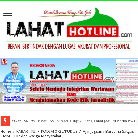
Sikapi SK PWI Pusat, PWI Sumsel Tunjuk Ujang Lahat jadi Plt Ketua PWI 
Home
/
KABAR TNI
/
KODIM 0722/KUDUS
/
Ajanjagsana Bersama Satgas
TMMD 107 dan warga Masyarakat