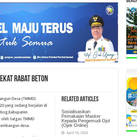
BEKE
ekat Rabat Beton
Related Articles
bangun Desa (TMMD)
0 yang sedang berjalan di
Sosialisasikan
ebog,Kabupaten
Pemakaian Masker
ut oleh Satgas TMMD
Kepada Pengemudi Ojol
(Ojek Online)
membangun desa.
April 16, 2020