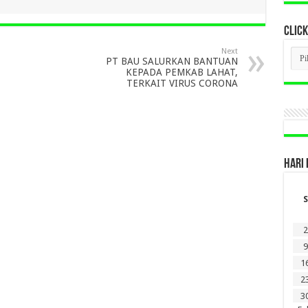
CLICK
CLI
Next
PT BAU SALURKAN BANTUAN
BER
LAM
KEPADA PEMKAB LAHAT,
DI
TERKAIT VIRUS CORONA
SINI
HARI 
S
2
9
1
2
3