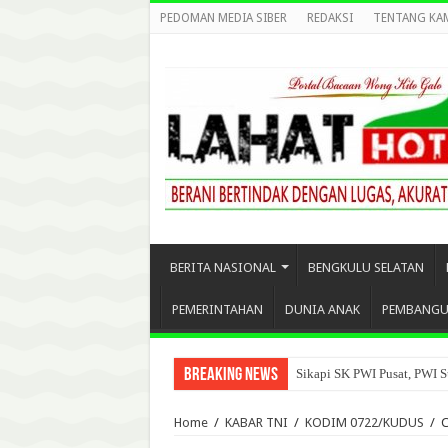
PEDOMAN MEDIA SIBER
REDAKSI
TENTANG KA
BERITA NASIONAL
BENGKULU SELATAN
PEMERINTAHAN
DUNIA ANAK
PEMBANG
Breaking News
Sikapi SK PWI Pusat, PWI S
Home
/
KABAR TNI
/
KODIM 0722/KUDUS
/
C