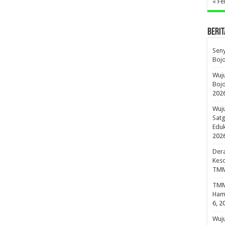
« Fe
BERIT
Sen
Boj
Wuju
Bojo
202
Wuju
Sat
Edu
202
Dera
Keso
TMM
TMMD
Hami
6, 2
Wuj