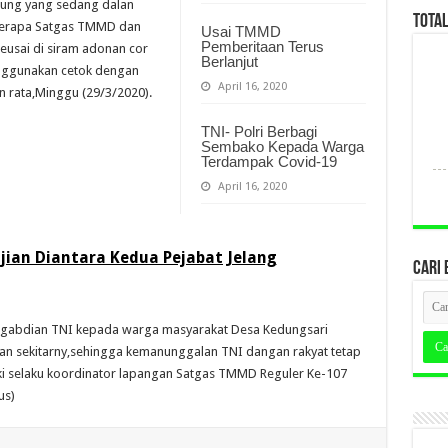
ubung yang sedang dalan
TOTA
berapa Satgas TMMD dan
Usai TMMD
Pemberitaan Terus
usai di siram adonan cor
Berlanjut
enggunakan cetok dengan
April 16, 2020
n rata,Minggu (29/3/2020).
TNI- Polri Berbagi
Sembako Kepada Warga
Terdampak Covid-19
April 16, 2020
jian Diantara Kedua Pejabat Jelang
CARI 
pengabdian TNI kepada warga masyarakat Desa Kedungsari
n sekitarny,sehingga kemanunggalan TNI dangan rakyat tetap
eki selaku koordinator lapangan Satgas TMMD Reguler Ke-107
us)