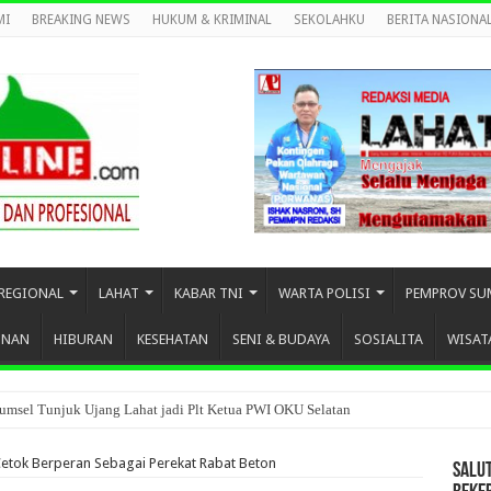
MI
BREAKING NEWS
HUKUM & KRIMINAL
SEKOLAHKU
BERITA NASIONA
REGIONAL
LAHAT
KABAR TNI
WARTA POLISI
PEMPROV SU
UNAN
HIBURAN
KESEHATAN
SENI & BUDAYA
SOSIALITA
WISAT
umsel Tunjuk Ujang Lahat jadi Plt Ketua PWI OKU Selatan
etok Berperan Sebagai Perekat Rabat Beton
SALU