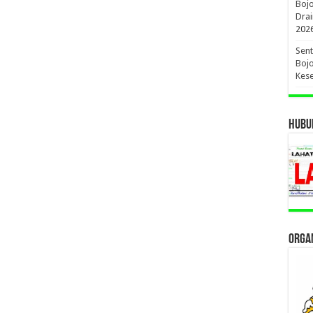
Boj
Drai
202
Sent
Bojo
Kese
HUBUN
ORGAN