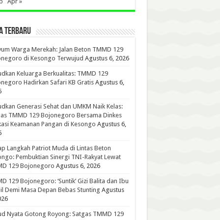
b
Apr »
A TERBARU
yum Warga Merekah: Jalan Beton TMMD 129
onegoro di Kesongo Terwujud
Agustus 6, 2026
dkan Keluarga Berkualitas: TMMD 129
negoro Hadirkan Safari KB Gratis
Agustus 6,
6
dkan Generasi Sehat dan UMKM Naik Kelas:
gas TMMD 129 Bojonegoro Bersama Dinkes
kasi Keamanan Pangan di Kesongo
Agustus 6,
6
p Langkah Patriot Muda di Lintas Beton
ngo: Pembuktian Sinergi TNI-Rakyat Lewat
D 129 Bojonegoro
Agustus 6, 2026
 129 Bojonegoro: ‘Suntik’ Gizi Balita dan Ibu
l Demi Masa Depan Bebas Stunting
Agustus
026
ud Nyata Gotong Royong: Satgas TMMD 129