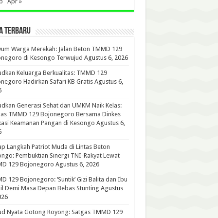
b
Apr »
A TERBARU
yum Warga Merekah: Jalan Beton TMMD 129
onegoro di Kesongo Terwujud
Agustus 6, 2026
dkan Keluarga Berkualitas: TMMD 129
negoro Hadirkan Safari KB Gratis
Agustus 6,
6
dkan Generasi Sehat dan UMKM Naik Kelas:
gas TMMD 129 Bojonegoro Bersama Dinkes
kasi Keamanan Pangan di Kesongo
Agustus 6,
6
p Langkah Patriot Muda di Lintas Beton
ngo: Pembuktian Sinergi TNI-Rakyat Lewat
D 129 Bojonegoro
Agustus 6, 2026
 129 Bojonegoro: ‘Suntik’ Gizi Balita dan Ibu
l Demi Masa Depan Bebas Stunting
Agustus
026
ud Nyata Gotong Royong: Satgas TMMD 129