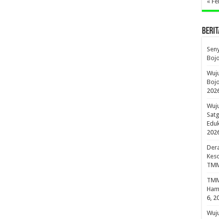
« Fe
BERIT
Sen
Boj
Wuju
Bojo
202
Wuju
Sat
Edu
202
Dera
Keso
TMM
TMMD
Hami
6, 2
Wuj