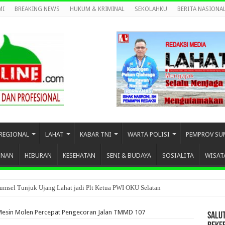
MI
BREAKING NEWS
HUKUM & KRIMINAL
SEKOLAHKU
BERITA NASIONA
REGIONAL
LAHAT
KABAR TNI
WARTA POLISI
PEMPROV SU
UNAN
HIBURAN
KESEHATAN
SENI & BUDAYA
SOSIALITA
WISAT
umsel Tunjuk Ujang Lahat jadi Plt Ketua PWI OKU Selatan
esin Molen Percepat Pengecoran Jalan TMMD 107
SALU