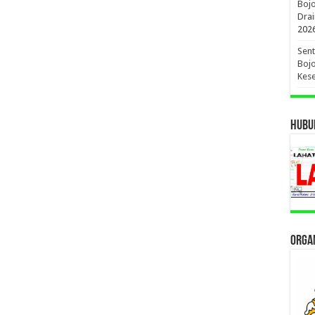
Boj
Drai
202
Sent
Bojo
Kese
HUBUN
ORGAN