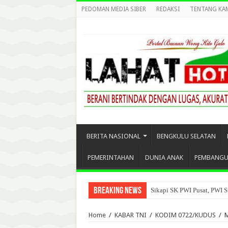
PEDOMAN MEDIA SIBER
REDAKSI
TENTANG KA
BERITA NASIONAL
BENGKULU SELATAN
PEMERINTAHAN
DUNIA ANAK
PEMBANG
Breaking News
Sikapi SK PWI Pusat, PWI S
Home
/
KABAR TNI
/
KODIM 0722/KUDUS
/
M