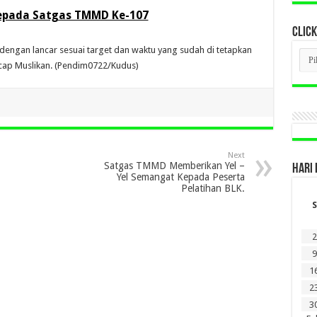
Kepada Satgas TMMD Ke-107
CLICK
 dengan lancar sesuai target dan waktu yang sudah di tetapkan
CLI
BER
cap Muslikan. (Pendim0722/Kudus)
LAM
DI
SINI
Next
Satgas TMMD Memberikan Yel –
HARI 
Yel Semangat Kepada Peserta
Pelatihan BLK.
S
2
9
1
2
3