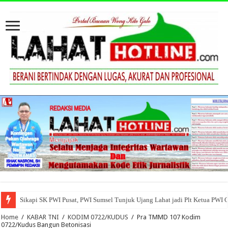
Sikapi SK PWI Pusat, PWI Sumsel Tunjuk Ujang Lahat jadi Plt Ketua PWI 
Home
/
KABAR TNI
/
KODIM 0722/KUDUS
/
Pra TMMD 107 Kodim
0722/Kudus Bangun Betonisasi