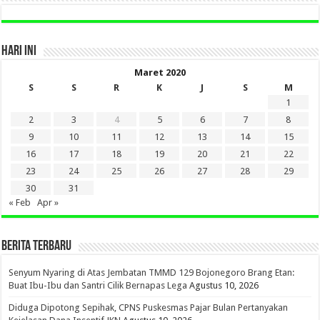
HARI INI
Maret 2020
S
S
R
K
J
S
M
1
2
3
4
5
6
7
8
9
10
11
12
13
14
15
16
17
18
19
20
21
22
23
24
25
26
27
28
29
30
31
« Feb
Apr »
BERITA TERBARU
Senyum Nyaring di Atas Jembatan TMMD 129 Bojonegoro Brang Etan:
Buat Ibu-Ibu dan Santri Cilik Bernapas Lega
Agustus 10, 2026
Diduga Dipotong Sepihak, CPNS Puskesmas Pajar Bulan Pertanyakan