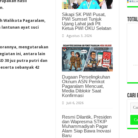
rupakan hasil
n.
Sikapi SK PWI Pusat,
PWI Sumsel Tunjuk
TOTA
eh Walikota Pagaralam,
Ujang Lahat jadi Plt
 lantunan ayat suci
Ketua PWI OKU Selatan
Agustus 3, 2026
porannya, mengutarakan
iatan ini, antara lain
SD 30 juz putra putri dan
peserta sebanyak 42
Dugaan Perselingkuhan
Oknum ASN Pemkot
Pagaralam Mencuat,
Media Diblokir Saat
Konfirmasi
CARI 
Juli 6, 2026
Resmi Dilantik, Presiden
dan Wapresma STKIP
Muhammadiyah Pagar
Alam Siap Bawa Inovasi
Baru