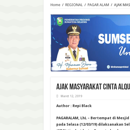
Home
/
REGIONAL
/
PAGAR ALAM
/
AJAK MA
AJAK MASYARAKAT CINTA ALQU
Maret 12, 2019
Author : Repi Black
PAGARALAM, LhL – Bertempat di Mesjid
pada Selasa (12/03/19) dilaksanakan Sel