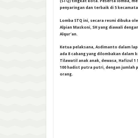
(STQ) tingkat kota. Peserta lomba, me
penyaringan dan terbaik di 5 kecamata
Lomba STQ ini, secara resmi dibuka ol
Alpian Maskoni, SH yang diawali dengan
Alqur’an.
Ketua pelaksana, Asdimanto dalam la
ada 8 cabang yang dilombakan dalam keg
Tilawatil anak anak, dewasa, Hafizul 1 
100 hadist putra putri, dengan jumlah 
orang.