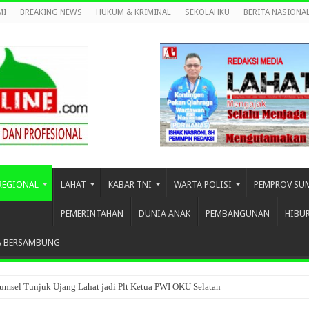
MI
BREAKING NEWS
HUKUM & KRIMINAL
SEKOLAHKU
BERITA NASIONA
REGIONAL
LAHAT
KABAR TNI
WARTA POLISI
PEMPROV SU
PEMERINTAHAN
DUNIA ANAK
PEMBANGUNAN
HIBU
A BERSAMBUNG
umsel Tunjuk Ujang Lahat jadi Plt Ketua PWI OKU Selatan