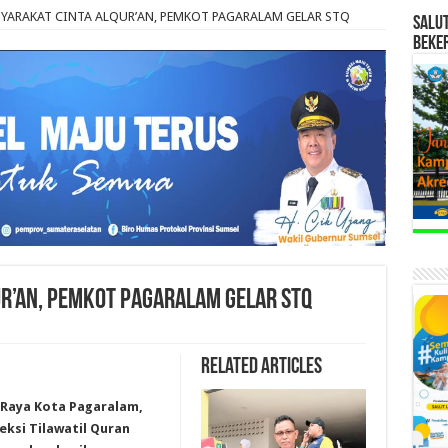
SYARAKAT CINTA ALQUR’AN, PEMKOT PAGARALAM GELAR STQ
SALU
BEKE
R’AN, PEMKOT PAGARALAM GELAR STQ
Related Articles
 Raya Kota Pagaralam,
eksi Tilawatil Quran