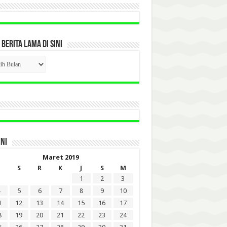
 BERITA LAMA DI SINI
CK
ITA
A
INI
Maret 2019
S
R
K
J
S
M
1
2
3
5
6
7
8
9
10
1
12
13
14
15
16
17
8
19
20
21
22
23
24