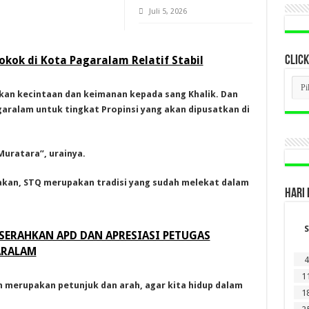
Juli 5, 2026
kok di Kota Pagaralam Relatif Stabil
CLICK
CLI
BER
tkan kecintaan dan keimanan kepada sang Khalik. Dan
LAM
agaralam untuk tingkat Propinsi yang akan dipusatkan di
DI
SINI
Muratara”, urainya.
an, STQ merupakan tradisi yang sudah melekat dalam
HARI 
S
SERAHKAN APD DAN APRESIASI PETUGAS
ARALAM
4
1
n merupakan petunjuk dan arah, agar kita hidup dalam
1