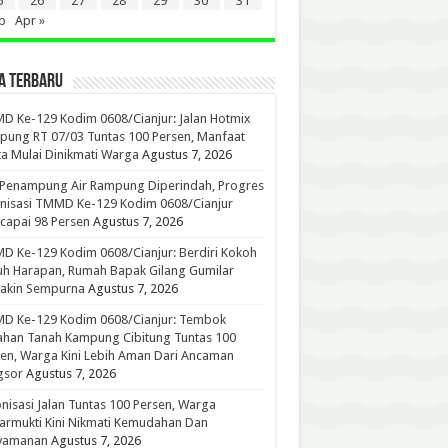
5
26
27
28
29
30
31
b
Apr »
A TERBARU
 Ke-129 Kodim 0608/Cianjur: Jalan Hotmix
ung RT 07/03 Tuntas 100 Persen, Manfaat
a Mulai Dinikmati Warga
Agustus 7, 2026
 Penampung Air Rampung Diperindah, Progres
nisasi TMMD Ke-129 Kodim 0608/Cianjur
capai 98 Persen
Agustus 7, 2026
 Ke-129 Kodim 0608/Cianjur: Berdiri Kokoh
h Harapan, Rumah Bapak Gilang Gumilar
akin Sempurna
Agustus 7, 2026
D Ke-129 Kodim 0608/Cianjur: Tembok
han Tanah Kampung Cibitung Tuntas 100
en, Warga Kini Lebih Aman Dari Ancaman
gsor
Agustus 7, 2026
nisasi Jalan Tuntas 100 Persen, Warga
rmukti Kini Nikmati Kemudahan Dan
yamanan
Agustus 7, 2026