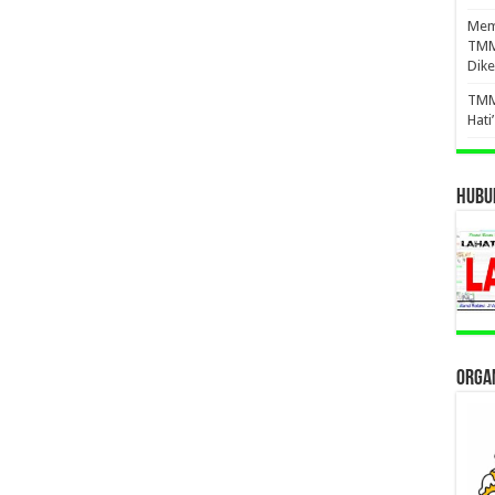
Mema
TMM
Dike
TMM
Hati
HUBUN
ORGAN