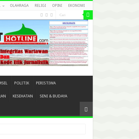
L
OLAHRAGA
RELIGI
OPINI
EKONOMI
MSEL
POLITIK
PERISTIWA
RAN
KESEHATAN
SENI & BUDAYA