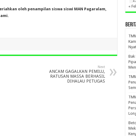
2
« Fe
meriahkan oleh penampilan siswa siswi MAN Pagaralam,
ami.
BERIT
TMMD
Kamp
Nyat
Bak
Pipa
Next
Men
ANCAM GAGALKAN PEMILU,
RATUSAN MASSA BERHASIL
TMMD
DIHALAU PETUGAS
Penu
Sem
TMM
Pena
Pers
Lon
Beto
Meka
Ken