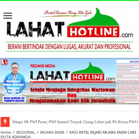
Sikapi SK PWI Pusat, PWI Sumsel Tunjuk Ujang Lahat jadi Plt Ketua PWI 
Home
/
REGIONAL
/
MUARA ENIM
/
KASI INTEL KEJARI MUARA ENIM CARI
DUTA ADHYAKSA