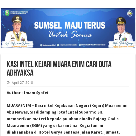
KASI INTEL KEJARI MUARA ENIM CARI DUTA
ADHYAKSA
April 27, 2018
Author : Imam Syafei
MUARAENIM – Kasi intel Kejaksaan Negeri (Kejari) Muaraenim
Abu Nawas, SH didampingi Staf Intel Suparmo SH,
memberikan materi kepada puluhan dinalis Bujang Gadis
Muaraenim (BGM) yang di karantina. Kegiatan ini
dilaksanakan di Hotel Gerya Sentesa Jalan Karet, Jumaat,