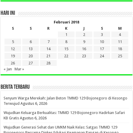
HARI INI
Februari 2018
S
S
R
K
J
S
M
1
2
3
4
5
6
7
8
9
10
11
12
13
14
15
16
17
18
19
20
21
22
23
24
25
26
27
28
« Jan
Mar »
BERITA TERBARU
Senyum Warga Merekah: Jalan Beton TMMD 129 Bojonegoro di Kesongo
Terwujud
Agustus 6, 2026
Wujudkan Keluarga Berkualitas: TMMD 129 Bojonegoro Hadirkan Safari
KB Gratis
Agustus 6, 2026
Wujudkan Generasi Sehat dan UMKM Naik Kelas: Satgas TMMD 129
Bojonegoro Bersama Dinkes Edukasi Keamanan Pangan di Kesongo