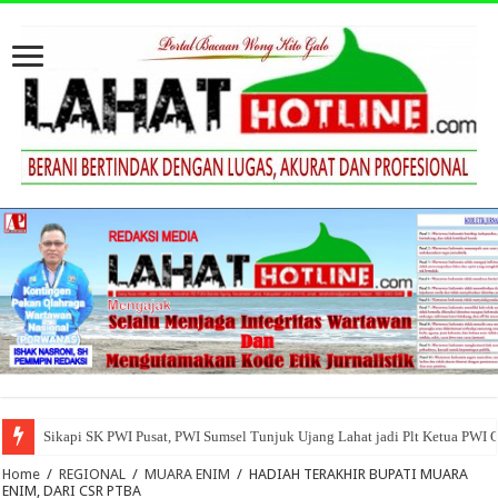
Sikapi SK PWI Pusat, PWI Sumsel Tunjuk Ujang Lahat jadi Plt Ketua PWI 
Home
/
REGIONAL
/
MUARA ENIM
/
HADIAH TERAKHIR BUPATI MUARA
ENIM, DARI CSR PTBA