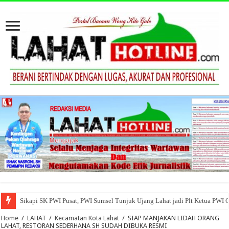
Sikapi SK PWI Pusat, PWI Sumsel Tunjuk Ujang Lahat jadi Plt Ketua PWI 
Home
/
LAHAT
/
Kecamatan Kota Lahat
/
SIAP MANJAKAN LIDAH ORANG
LAHAT, RESTORAN SEDERHANA SH SUDAH DIBUKA RESMI