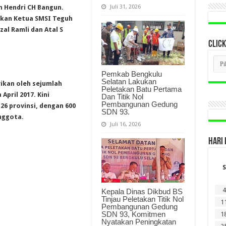
Juli 31, 2026
 Hendri CH Bangun.
ukan Ketua SMSI Teguh
al Ramli dan Atal S
CLICK
CLI
BER
Pemkab Bengkulu
LAM
Selatan Lakukan
DI
ikan oleh sejumlah
Peletakan Batu Pertama
SINI
April 2017. Kini
Dan Titik Nol
Pembangunan Gedung
26 provinsi, dengan 600
SDN 93.
nggota.
Juli 16, 2026
HARI 
S
4
Kepala Dinas Dikbud BS
Tinjau Peletakan Titik Nol
1
Pembangunan Gedung
SDN 93, Komitmen
1
Nyatakan Peningkatan