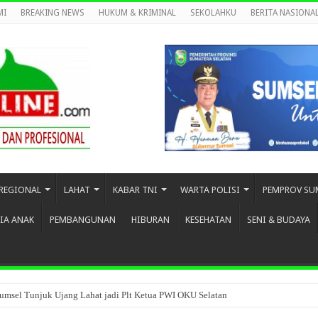
MI
BREAKING NEWS
HUKUM & KRIMINAL
SEKOLAHKU
BERITA NASIONA
REGIONAL
LAHAT
KABAR TNI
WARTA POLISI
PEMPROV SU
IA ANAK
PEMBANGUNAN
HIBURAN
KESEHATAN
SENI & BUDAYA
umsel Tunjuk Ujang Lahat jadi Plt Ketua PWI OKU Selatan