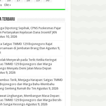
5
26
27
28
29
30
gu
Okt »
A TERBARU
ga Dipotong Sepihak, CPNS Puskesmas Pajar
n Pertanyakan Kejelasan Dana Insentif JKN
tus 10, 2026
ta Satgas TMMD 129 Bojonegoro Rajut
rsamaan di Jembatan Brang Etan
Agustus 9,
6
lak Menyerah pada Terik: Ketika Keringat
gas TMMD 129 Bojonegoro dan Warga
ongo Menyatu Demi Jalan Masa Depan
tus 9, 2026
embus Terik, Menjaga Harapan: Satgas TMMD
 Bojonegoro dan Warga Bahu-Membahu
ng Genteng Rumah Bu Tini
Agustus 9, 2026
awat Lingkungan, Membangun Masa Depan:
gas TMMD 129 Bojonegoro dan Warga Bersih-
ih Sungai Kesongo
Agustus 9, 2026