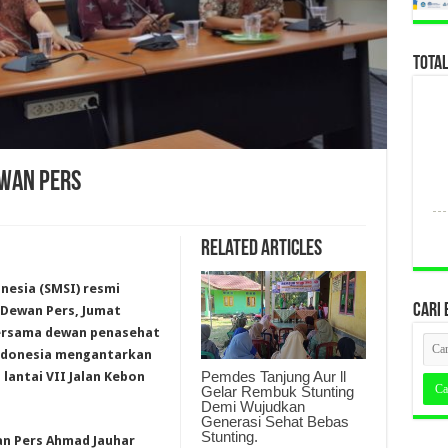
TOTA
EWAN PERS
Related Articles
onesia (SMSI) resmi
CARI 
 Dewan Pers, Jumat
 bersama dewan penasehat
Indonesia mengantarkan
Pemdes Tanjung Aur ll
lantai VII Jalan Kebon
Gelar Rembuk Stunting
Demi Wujudkan
Generasi Sehat Bebas
Stunting.
n Pers Ahmad Jauhar