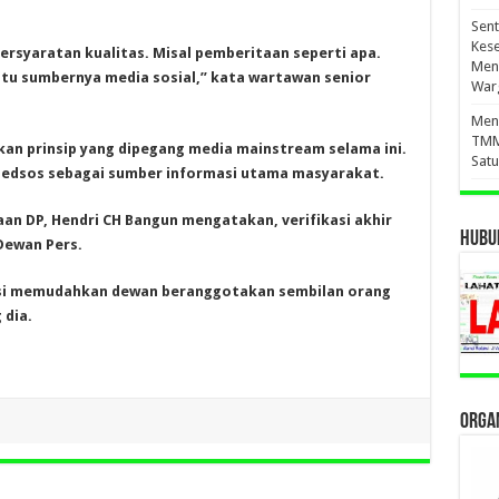
Sen
Kes
 persyaratan kualitas. Misal pemberitaan seperti apa.
Men
itu sumbernya media sosial,” kata wartawan senior
War
Meny
TMM
an prinsip yang dipegang media mainstream selama ini.
Sat
edsos sebagai sumber informasi utama masyarakat.
an DP, Hendri CH Bangun mengatakan, verifikasi akhir
HUBUN
Dewan Pers.
sasi memudahkan dewan beranggotakan sembilan orang
 dia.
ORGAN