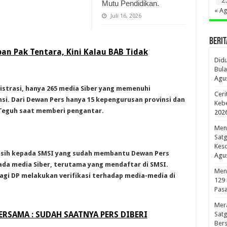
2
Mutu Pendidikan.
« A
Juli 16, 2026
BERIT
an Pak Tentara, Kini Kalau BAB Tidak
Didu
Bula
Agus
nistrasi, hanya 265 media Siber yang memenuhi
Ceri
nsi. Dari Dewan Pers hanya 15 kepengurusan provinsi dan
Kebe
 Teguh saat memberi pengantar.
202
Meno
Sat
Kes
sih kepada SMSI yang sudah membantu Dewan Pers
Agus
ada media Siber, terutama yang mendaftar di SMSI.
Men
lagi DP melakukan verifikasi terhadap media-media di
129
Pasa
Mer
ERSAMA : SUDAH SAATNYA PERS DIBERI
Sat
Bers