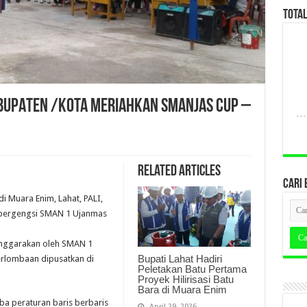
TOTA
BUPATEN /KOTA MERIAHKAN SMANJAS CUP –
Related Articles
CARI 
 Muara Enim, Lahat, PALI,
g bergengsi SMAN 1 Ujanmas
lenggarakan oleh SMAN 1
Bupati Lahat Hadiri
Perlombaan dipusatkan di
Peletakan Batu Pertama
Proyek Hilirisasi Batu
Bara di Muara Enim
a peraturan baris berbaris
April 29, 2026