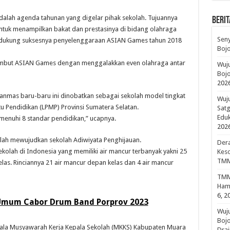
adalah agenda tahunan yang digelar pihak sekolah. Tujuannya
BERIT
tuk menampilkan bakat dan prestasinya di bidang olahraga
Sen
 mendukung suksesnya penyelenggaraan ASIAN Games tahun 2018
Boj
ambut ASIAN Games dengan menggalakkan even olahraga antar
Wuju
Bojo
202
nmas baru-baru ini dinobatkan sebagai sekolah model tingkat
Wuju
 Pendidikan (LPMP) Provinsi Sumatera Selatan.
Sat
Edu
emenuhi 8 standar pendidikan,” ucapnya.
202
dalah mewujudkan sekolah Adiwiyata Penghijauan.
Dera
ekolah di Indonesia yang memiliki air mancur terbanyak yakni 25
Keso
TMM
las. Rinciannya 21 air mancur depan kelas dan 4 air mancur
TMMD
Hami
6, 2
Umum Cabor Drum Band Porprov 2023
Wuj
Boj
pala Musyawarah Kerja Kepala Sekolah (MKKS) Kabupaten Muara
Drai