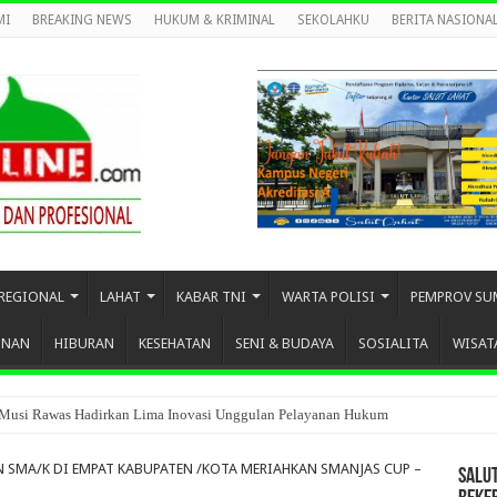
MI
BREAKING NEWS
HUKUM & KRIMINAL
SEKOLAHKU
BERITA NASIONA
REGIONAL
LAHAT
KABAR TNI
WARTA POLISI
PEMPROV SU
UNAN
HIBURAN
KESEHATAN
SENI & BUDAYA
SOSIALITA
WISAT
Musi Rawas Hadirkan Lima Inovasi Unggulan Pelayanan Hukum
 SMA/K DI EMPAT KABUPATEN /KOTA MERIAHKAN SMANJAS CUP –
SALU