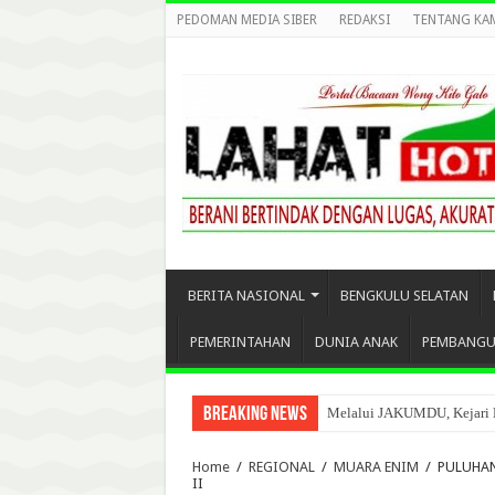
PEDOMAN MEDIA SIBER
REDAKSI
TENTANG KA
BERITA NASIONAL
BENGKULU SELATAN
PEMERINTAHAN
DUNIA ANAK
PEMBANG
Breaking News
Melalui JAKUMDU, Kejari 
Home
/
REGIONAL
/
MUARA ENIM
/
PULUHAN
II