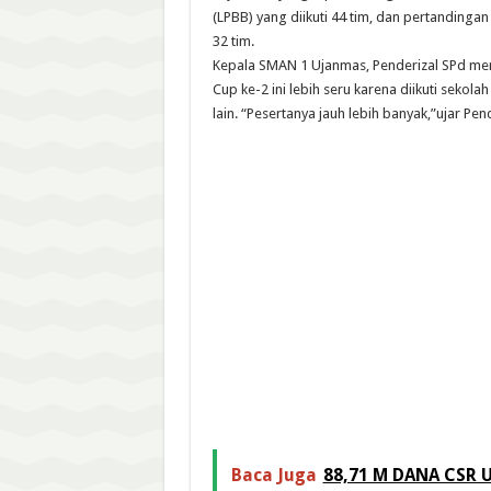
(LPBB) yang diikuti 44 tim, dan pertandingan v
32 tim.
Kepala SMAN 1 Ujanmas, Penderizal SPd me
Cup ke-2 ini lebih seru karena diikuti sekola
lain. “Pesertanya jauh lebih banyak,”ujar Pend
Baca Juga
88,71 M DANA CSR