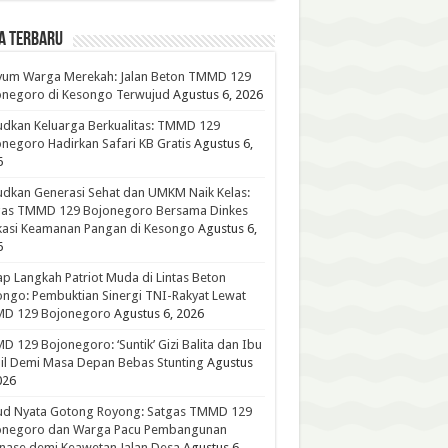
A TERBARU
yum Warga Merekah: Jalan Beton TMMD 129
onegoro di Kesongo Terwujud
Agustus 6, 2026
dkan Keluarga Berkualitas: TMMD 129
negoro Hadirkan Safari KB Gratis
Agustus 6,
6
dkan Generasi Sehat dan UMKM Naik Kelas:
gas TMMD 129 Bojonegoro Bersama Dinkes
kasi Keamanan Pangan di Kesongo
Agustus 6,
6
p Langkah Patriot Muda di Lintas Beton
ngo: Pembuktian Sinergi TNI-Rakyat Lewat
D 129 Bojonegoro
Agustus 6, 2026
 129 Bojonegoro: ‘Suntik’ Gizi Balita dan Ibu
l Demi Masa Depan Bebas Stunting
Agustus
026
ud Nyata Gotong Royong: Satgas TMMD 129
onegoro dan Warga Pacu Pembangunan
nase demi Keawetan Jalan Desa
Agustus 6,