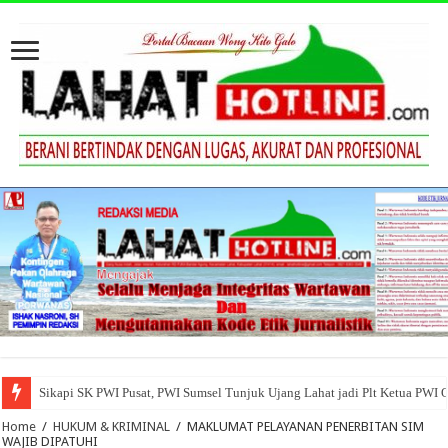
Sikapi SK PWI Pusat, PWI Sumsel Tunjuk Ujang Lahat jadi Plt Ketua PWI 
Home
/
HUKUM & KRIMINAL
/
MAKLUMAT PELAYANAN PENERBITAN SIM
WAJIB DIPATUHI