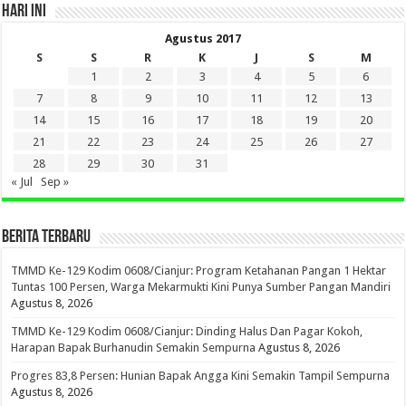
HARI INI
Agustus 2017
S
S
R
K
J
S
M
1
2
3
4
5
6
7
8
9
10
11
12
13
14
15
16
17
18
19
20
21
22
23
24
25
26
27
28
29
30
31
« Jul
Sep »
BERITA TERBARU
TMMD Ke-129 Kodim 0608/Cianjur: Program Ketahanan Pangan 1 Hektar
Tuntas 100 Persen, Warga Mekarmukti Kini Punya Sumber Pangan Mandiri
Agustus 8, 2026
TMMD Ke-129 Kodim 0608/Cianjur: Dinding Halus Dan Pagar Kokoh,
Harapan Bapak Burhanudin Semakin Sempurna
Agustus 8, 2026
Progres 83,8 Persen: Hunian Bapak Angga Kini Semakin Tampil Sempurna
Agustus 8, 2026