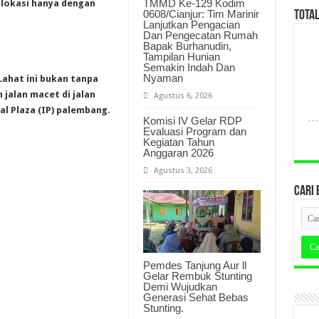
TMMD Ke-129 Kodim
i lokasi hanya dengan
0608/Cianjur: Tim Marinir
TOTA
Lanjutkan Pengacian
Dan Pengecatan Rumah
Bapak Burhanudin,
Tampilan Hunian
Semakin Indah Dan
Nyaman
 Lahat ini bukan tanpa
 jalan macet di jalan
Agustus 6, 2026
l Plaza (IP) palembang.
Komisi IV Gelar RDP
Evaluasi Program dan
Kegiatan Tahun
Anggaran 2026
Agustus 3, 2026
CARI 
Pemdes Tanjung Aur ll
Gelar Rembuk Stunting
Demi Wujudkan
Generasi Sehat Bebas
Stunting.