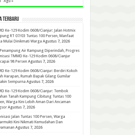
n
Agu »
A TERBARU
 Ke-129 Kodim 0608/Cianjur: Jalan Hotmix
ung RT 07/03 Tuntas 100 Persen, Manfaat
a Mulai Dinikmati Warga
Agustus 7, 2026
 Penampung Air Rampung Diperindah, Progres
nisasi TMMD Ke-129 Kodim 0608/Cianjur
capai 98 Persen
Agustus 7, 2026
 Ke-129 Kodim 0608/Cianjur: Berdiri Kokoh
h Harapan, Rumah Bapak Gilang Gumilar
akin Sempurna
Agustus 7, 2026
D Ke-129 Kodim 0608/Cianjur: Tembok
han Tanah Kampung Cibitung Tuntas 100
en, Warga Kini Lebih Aman Dari Ancaman
gsor
Agustus 7, 2026
nisasi Jalan Tuntas 100 Persen, Warga
rmukti Kini Nikmati Kemudahan Dan
yamanan
Agustus 7, 2026