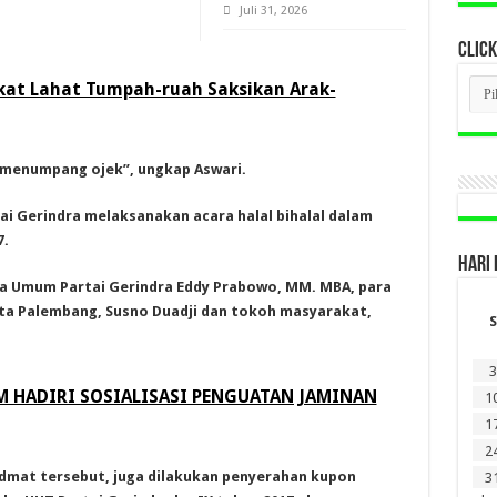
Juli 31, 2026
CLICK
CLI
kat Lahat Tumpah-ruah Saksikan Arak-
BER
LAM
DI
SINI
la menumpang ojek”, ungkap Aswari.
ai Gerindra melaksanakan acara halal bihalal dalam
7.
HARI 
ua Umum Partai Gerindra Eddy Prabowo, MM. MBA, para
ta Palembang, Susno Duadji dan tokoh masyarakat,
S
3
 HADIRI SOSIALISASI PENGUATAN JAMINAN
1
1
2
dmat tersebut, juga dilakukan penyerahan kupon
3