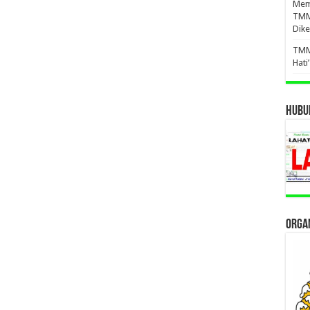
Mema
TMM
Dike
TMM
Hati
HUBUN
ORGAN