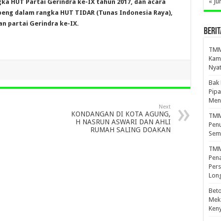
« Ju
gka HUT Partai Gerindra ke-IX tahun 2017, dan acara
eng dalam rangka HUT TIDAR (Tunas Indonesia Raya),
 partai Gerindra ke-IX.
BERIT
TMMD
Kamp
Nyat
Bak
Pipa
Men
Next
KONDANGAN DI KOTA AGUNG,
TMMD
H NASRUN ASWARI DAN AHLI
Penu
RUMAH SALING DOAKAN
Sem
TMM
Pena
Pers
Lon
Beto
Meka
Ken