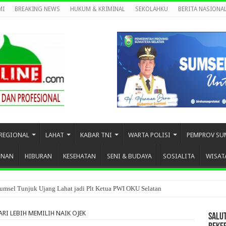
MI
BREAKING NEWS
HUKUM & KRIMINAL
SEKOLAHKU
BERITA NASIONA
REGIONAL
LAHAT
KABAR TNI
WARTA POLISI
PEMPROV SU
UNAN
HIBURAN
KESEHATAN
SENI & BUDAYA
SOSIALITA
WISAT
umsel Tunjuk Ujang Lahat jadi Plt Ketua PWI OKU Selatan
ARI LEBIH MEMILIH NAIK OJEK
SALU