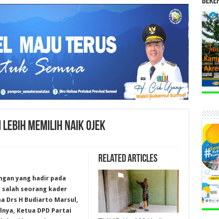
BEKE
 LEBIH MEMILIH NAIK OJEK
Related Articles
ngan yang hadir pada
n salah seorang kader
a Drs H Budiarto Marsul,
lnya, Ketua DPD Partai