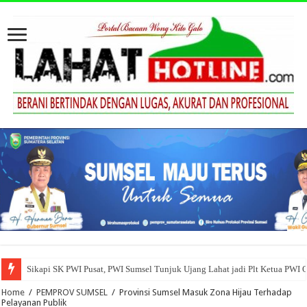
Sikapi SK PWI Pusat, PWI Sumsel Tunjuk Ujang Lahat jadi Plt Ketua PWI 
Home
/
PEMPROV SUMSEL
/
Provinsi Sumsel Masuk Zona Hijau Terhadap
Pelayanan Publik