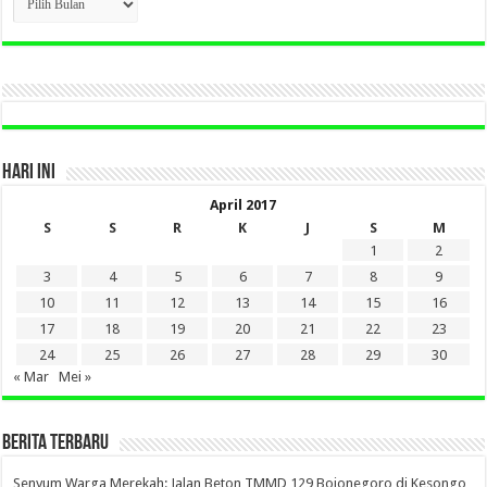
BERITA
LAMA
DI
SINI
HARI INI
April 2017
S
S
R
K
J
S
M
1
2
3
4
5
6
7
8
9
10
11
12
13
14
15
16
17
18
19
20
21
22
23
24
25
26
27
28
29
30
« Mar
Mei »
BERITA TERBARU
Senyum Warga Merekah: Jalan Beton TMMD 129 Bojonegoro di Kesongo