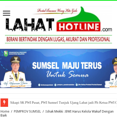
Sikapi SK PWI Pusat, PWI Sumsel Tunjuk Ujang Lahat jadi Plt Ketua PWI 
Home
/
PEMPROV SUMSEL
/
Ishak Mekki : BWI Harus Kelola Wakaf Dengan
Baik