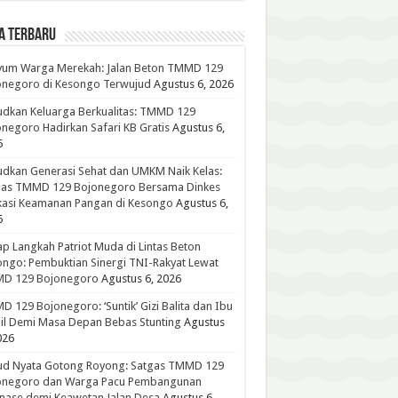
A TERBARU
yum Warga Merekah: Jalan Beton TMMD 129
onegoro di Kesongo Terwujud
Agustus 6, 2026
dkan Keluarga Berkualitas: TMMD 129
negoro Hadirkan Safari KB Gratis
Agustus 6,
6
dkan Generasi Sehat dan UMKM Naik Kelas:
gas TMMD 129 Bojonegoro Bersama Dinkes
kasi Keamanan Pangan di Kesongo
Agustus 6,
6
p Langkah Patriot Muda di Lintas Beton
ngo: Pembuktian Sinergi TNI-Rakyat Lewat
D 129 Bojonegoro
Agustus 6, 2026
 129 Bojonegoro: ‘Suntik’ Gizi Balita dan Ibu
l Demi Masa Depan Bebas Stunting
Agustus
026
ud Nyata Gotong Royong: Satgas TMMD 129
onegoro dan Warga Pacu Pembangunan
nase demi Keawetan Jalan Desa
Agustus 6,