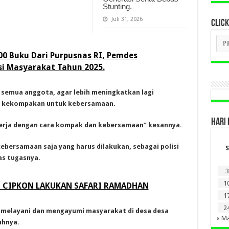
Stunting.
Juli 31, 2026
CLICK
CLI
BER
LAM
0 Buku Dari Purpusnas RI, Pemdes
DI
si Masyarakat Tahun 2025.
SINI
emua anggota, agar lebih meningkatkan lagi
a kekompakan untuk kebersamaan.
HARI 
erja dengan cara kompak dan kebersamaan” kesannya.
 kebersamaan saja yang harus dilakukan, sebagai polisi
S
as tugasnya.
3
1
I CIPKON LAKUKAN SAFARI RAMADHAN
1
2
i, melayani dan mengayumi masyarakat di desa desa
« M
uhnya.