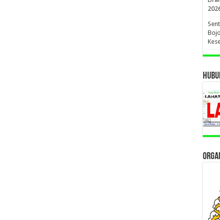
202
Sent
Bojo
Kese
HUBUN
ORGAN