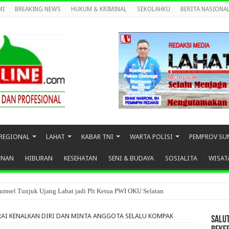
MI
BREAKING NEWS
HUKUM & KRIMINAL
SEKOLAHKU
BERITA NASIONA
REGIONAL
LAHAT
KABAR TNI
WARTA POLISI
PEMPROV SU
UNAN
HIBURAN
KESEHATAN
SENI & BUDAYA
SOSIALITA
WISAT
umsel Tunjuk Ujang Lahat jadi Plt Ketua PWI OKU Selatan
ARAI KENALKAN DIRI DAN MINTA ANGGOTA SELALU KOMPAK
SALU