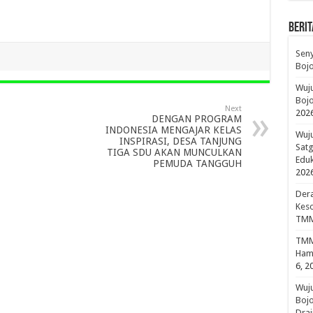
BERIT
Sen
Boj
Wuju
Bojo
Next
202
DENGAN PROGRAM
INDONESIA MENGAJAR KELAS
Wuju
INSPIRASI, DESA TANJUNG
Sat
TIGA SDU AKAN MUNCULKAN
Edu
PEMUDA TANGGUH
202
Dera
Keso
TMM
TMMD
Hami
6, 2
Wuj
Boj
Drai