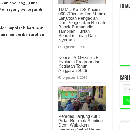
kan apel pagi, guna
TOTA
TMMD Ke-129 Kodim
olisi yang bertugas di
0608/Cianjur: Tim Marinir
Lanjutkan Pengacian
Dan Pengecatan Rumah
Bapak Burhanudin,
oleh Kapolsek baru AKP
Tampilan Hunian
dan memberikan arahan
Semakin Indah Dan
Nyaman
Agustus 6, 2026
Komisi IV Gelar RDP
Evaluasi Program dan
Kegiatan Tahun
Anggaran 2026
CARI 
Agustus 3, 2026
Pemdes Tanjung Aur ll
Gelar Rembuk Stunting
Demi Wujudkan
Generasi Sehat Bebas