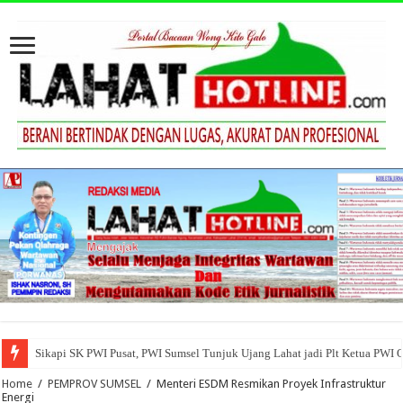
Sikapi SK PWI Pusat, PWI Sumsel Tunjuk Ujang Lahat jadi Plt Ketua PWI 
Home
/
PEMPROV SUMSEL
/
Menteri ESDM Resmikan Proyek Infrastruktur
Energi