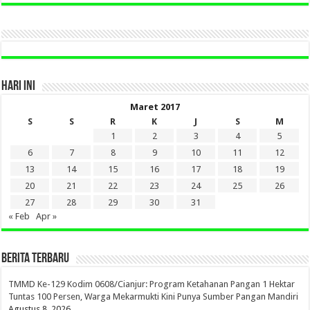
DI
SINI
HARI INI
Maret 2017
S
S
R
K
J
S
M
1
2
3
4
5
6
7
8
9
10
11
12
13
14
15
16
17
18
19
20
21
22
23
24
25
26
27
28
29
30
31
« Feb
Apr »
BERITA TERBARU
TMMD Ke-129 Kodim 0608/Cianjur: Program Ketahanan Pangan 1 Hektar
Tuntas 100 Persen, Warga Mekarmukti Kini Punya Sumber Pangan Mandiri
Agustus 8, 2026