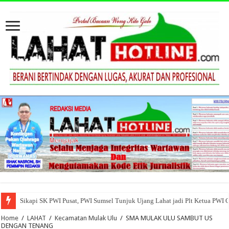
Sikapi SK PWI Pusat, PWI Sumsel Tunjuk Ujang Lahat jadi Plt Ketua PWI 
Home
/
LAHAT
/
Kecamatan Mulak Ulu
/
SMA MULAK ULU SAMBUT US
DENGAN TENANG