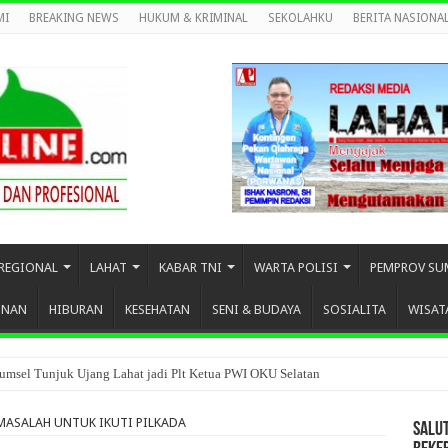
MI
BREAKING NEWS
HUKUM & KRIMINAL
SEKOLAHKU
BERITA NASIONA
REGIONAL
LAHAT
KABAR TNI
WARTA POLISI
PEMPROV SU
UNAN
HIBURAN
KESEHATAN
SENI & BUDAYA
SOSIALITA
WISAT
umsel Tunjuk Ujang Lahat jadi Plt Ketua PWI OKU Selatan
MASALAH UNTUK IKUTI PILKADA
SALU