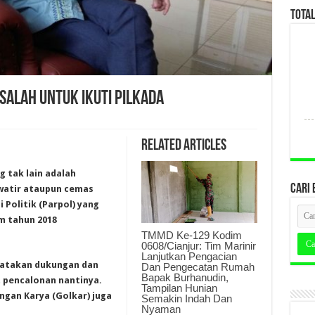
TOTA
SALAH UNTUK IKUTI PILKADA
Related Articles
g tak lain adalah
CARI 
watir ataupun cemas
Politik (Parpol) yang
m tahun 2018
TMMD Ke-129 Kodim
0608/Cianjur: Tim Marinir
Lanjutkan Pengacian
yatakan dukungan dan
Dan Pengecatan Rumah
Bapak Burhanudin,
 pencalonan nantinya.
Tampilan Hunian
ngan Karya (Golkar) juga
Semakin Indah Dan
Nyaman