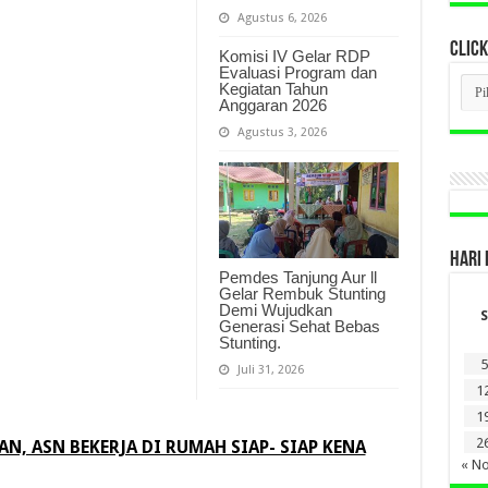
Agustus 6, 2026
CLICK
Komisi IV Gelar RDP
Evaluasi Program dan
CLI
Kegiatan Tahun
BER
Anggaran 2026
LAM
DI
Agustus 3, 2026
SINI
HARI 
Pemdes Tanjung Aur ll
Gelar Rembuk Stunting
Demi Wujudkan
S
Generasi Sehat Bebas
Stunting.
5
Juli 31, 2026
1
1
2
N, ASN BEKERJA DI RUMAH SIAP- SIAP KENA
« N