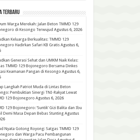
A TERBARU
yum Warga Merekah: Jalan Beton TMMD 129
onegoro di Kesongo Terwujud
Agustus 6, 2026
dkan Keluarga Berkualitas: TMMD 129
negoro Hadirkan Safari KB Gratis
Agustus 6,
6
dkan Generasi Sehat dan UMKM Naik Kelas:
gas TMMD 129 Bojonegoro Bersama Dinkes
kasi Keamanan Pangan di Kesongo
Agustus 6,
6
p Langkah Patriot Muda di Lintas Beton
ngo: Pembuktian Sinergi TNI-Rakyat Lewat
D 129 Bojonegoro
Agustus 6, 2026
 129 Bojonegoro: ‘Suntik’ Gizi Balita dan Ibu
l Demi Masa Depan Bebas Stunting
Agustus
026
ud Nyata Gotong Royong: Satgas TMMD 129
onegoro dan Warga Pacu Pembangunan
nase demi Keawetan Jalan Desa
Agustus 6,