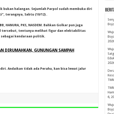
k bukan halangan. S
ejumlah Parpol sudah membuka diri
BERIT
, terangnya, Sabtu (10/12) .
Sen
Boj
PBB, HANURA, PKS, NASDEM. Bahkan Golkar pun juga
tersebut, tentunya melihat figur dan elektabilitas
Wuju
sebagai kendaraan politik.
Bojo
202
Wuju
HAN DIRUMAHKAN, GUNUNGAN SAMPAH
Sat
Edu
202
diri. Andaikan tidak ada Perahu, kan bisa lewat jalur
Dera
Keso
TMM
TMMD
Hami
6, 2
Wuj
Boj
Drai