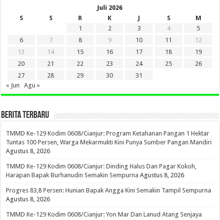
Juli 2026
S
S
R
K
J
S
M
1
2
3
4
5
6
7
8
9
10
11
12
13
14
15
16
17
18
19
20
21
22
23
24
25
26
27
28
29
30
31
« Jun
Agu »
BERITA TERBARU
TMMD Ke-129 Kodim 0608/Cianjur: Program Ketahanan Pangan 1 Hektar
Tuntas 100 Persen, Warga Mekarmukti Kini Punya Sumber Pangan Mandiri
Agustus 8, 2026
TMMD Ke-129 Kodim 0608/Cianjur: Dinding Halus Dan Pagar Kokoh,
Harapan Bapak Burhanudin Semakin Sempurna
Agustus 8, 2026
Progres 83,8 Persen: Hunian Bapak Angga Kini Semakin Tampil Sempurna
Agustus 8, 2026
TMMD Ke-129 Kodim 0608/Cianjur: Yon Mar Dan Lanud Atang Senjaya