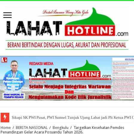
Sikapi SK PWI Pusat, PWI Sumsel Tunjuk Ujang Lahat jadi Plt Ketua PWI 
Pemkab Empatlawang Gelar Upacara HUT ke-80 Bhayangkara Tahun 2026
Home
/
BERITA NASIONAL
/
Bengkulu
/
Targetkan Kesehatan Pemdes
Penandingan Gelar Acara Posyandu Tahun 2026.