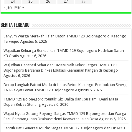
24
25
26
27
28
« Jan
Mar »
BERITA TERBARU
Senyum Warga Merekah: Jalan Beton TMMD 129 Bojonegoro di Kesongo
Terwujud
Agustus 6, 2026
Wujudkan Keluarga Berkualitas: TMMD 129 Bojonegoro Hadirkan Safari
KB Gratis
Agustus 6, 2026
Wujudkan Generasi Sehat dan UMKM Naik Kelas: Satgas TMMD 129
Bojonegoro Bersama Dinkes Edukasi Keamanan Pangan di Kesongo
Agustus 6, 2026
Derap Langkah Patriot Muda di Lintas Beton Kesongo: Pembuktian Sinergi
TNI-Rakyat Lewat TMMD 129 Bojonegoro
Agustus 6, 2026
TMMD 129 Bojonegoro: ‘Suntik’ Gizi Balita dan Ibu Hamil Demi Masa
Depan Bebas Stunting
Agustus 6, 2026
Wujud Nyata Gotong Royong: Satgas TMMD 129 Bojonegoro dan Warga
Pacu Pembangunan Drainase demi Keawetan Jalan Desa
Agustus 6, 2026
Sentuh Hati Generasi Muda: Satgas TMMD 129 Bojonegoro dan DP3AKB