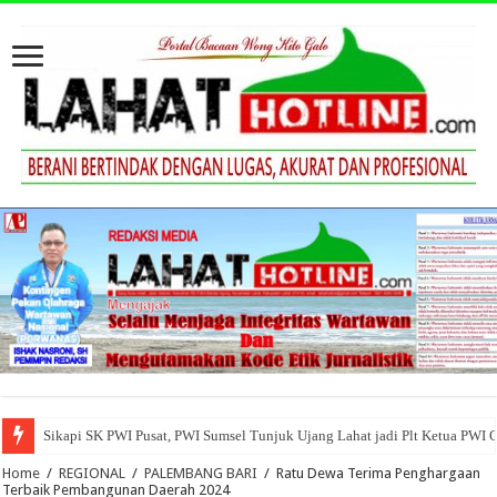
Sikapi SK PWI Pusat, PWI Sumsel Tunjuk Ujang Lahat jadi Plt Ketua PWI 
Home
/
REGIONAL
/
PALEMBANG BARI
/
Ratu Dewa Terima Penghargaan
Terbaik Pembangunan Daerah 2024