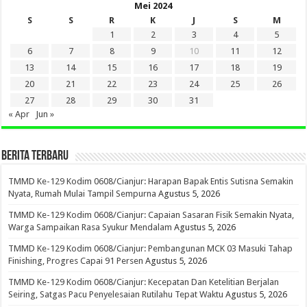
Mei 2024
S
S
R
K
J
S
M
1
2
3
4
5
6
7
8
9
10
11
12
13
14
15
16
17
18
19
20
21
22
23
24
25
26
27
28
29
30
31
« Apr
Jun »
BERITA TERBARU
TMMD Ke-129 Kodim 0608/Cianjur: Harapan Bapak Entis Sutisna Semakin
Nyata, Rumah Mulai Tampil Sempurna
Agustus 5, 2026
TMMD Ke-129 Kodim 0608/Cianjur: Capaian Sasaran Fisik Semakin Nyata,
Warga Sampaikan Rasa Syukur Mendalam
Agustus 5, 2026
TMMD Ke-129 Kodim 0608/Cianjur: Pembangunan MCK 03 Masuki Tahap
Finishing, Progres Capai 91 Persen
Agustus 5, 2026
TMMD Ke-129 Kodim 0608/Cianjur: Kecepatan Dan Ketelitian Berjalan
Seiring, Satgas Pacu Penyelesaian Rutilahu Tepat Waktu
Agustus 5, 2026