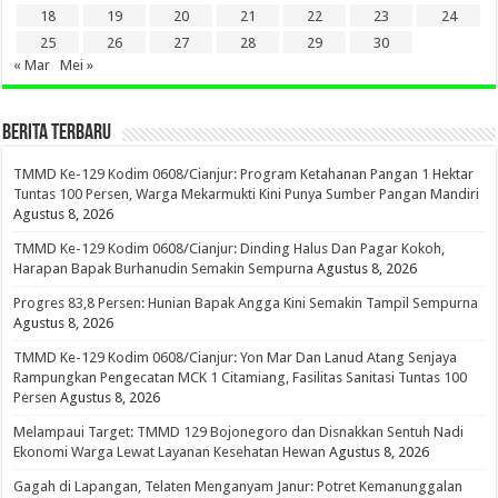
18
19
20
21
22
23
24
25
26
27
28
29
30
« Mar
Mei »
BERITA TERBARU
TMMD Ke-129 Kodim 0608/Cianjur: Program Ketahanan Pangan 1 Hektar
Tuntas 100 Persen, Warga Mekarmukti Kini Punya Sumber Pangan Mandiri
Agustus 8, 2026
TMMD Ke-129 Kodim 0608/Cianjur: Dinding Halus Dan Pagar Kokoh,
Harapan Bapak Burhanudin Semakin Sempurna
Agustus 8, 2026
Progres 83,8 Persen: Hunian Bapak Angga Kini Semakin Tampil Sempurna
Agustus 8, 2026
TMMD Ke-129 Kodim 0608/Cianjur: Yon Mar Dan Lanud Atang Senjaya
Rampungkan Pengecatan MCK 1 Citamiang, Fasilitas Sanitasi Tuntas 100
Persen
Agustus 8, 2026
Melampaui Target: TMMD 129 Bojonegoro dan Disnakkan Sentuh Nadi
Ekonomi Warga Lewat Layanan Kesehatan Hewan
Agustus 8, 2026
Gagah di Lapangan, Telaten Menganyam Janur: Potret Kemanunggalan