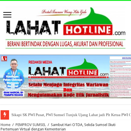
Sikapi SK PWI Pusat, PWI Sumsel Tunjuk Ujang Lahat jadi Plt Ketua PWI 
Home
/
PEMPROV SUMSEL
/
Sambut Hari OTDA, Sekda Sumsel Ikuti
Pertemuan Virtual dengan Kementerian