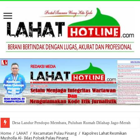
Desa Landur Pendopo Membara, Puluhan Rumah Dilahap Jago-Merah
Home
/
LAHAT
/
Kecamatan Pulau Pinang
/
Kapolres Lahat Resmikan
Musholla Al- Iklas Polsek Pulau Pinang