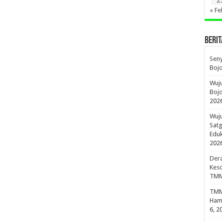
2
« Fe
BERIT
Sen
Boj
Wuju
Bojo
202
Wuju
Sat
Edu
202
Dera
Keso
TMM
TMMD
Hami
6, 2