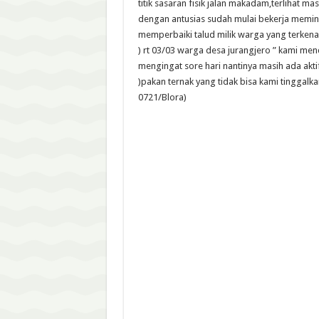
titik sasaran fisik jalan makadam,terlihat ma
dengan antusias sudah mulai bekerja memin
memperbaiki talud milik warga yang terkena 
) rt 03/03 warga desa jurangjero ” kami men
mengingat sore hari nantinya masih ada aktif
)pakan ternak yang tidak bisa kami tinggalk
0721/Blora)