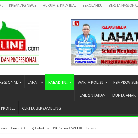
MI
BREAKING NEWS
HUKUM & KRIMINAL
SEKOLAHKU
BERITA NASIONA
REGIONAL
LAHAT
KABAR TNI
WARTA POLISI
PEMPROV SU
PEMERINTAHAN
DUNIA ANAK
PROFILE
CERITA BERSAMBUNG
umsel Tunjuk Ujang Lahat jadi Plt Ketua PWI OKU Selatan