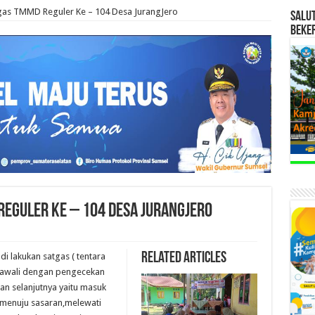
atgas TMMD Reguler Ke – 104 Desa JurangJero
SALU
BEKE
Reguler Ke – 104 Desa JurangJero
Related Articles
i lakukan satgas ( tentara
 awali dengan pengecekan
tan selanjutnya yaitu masuk
 menuju sasaran,melewati