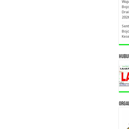
Wuj
Boj
Drai
202
Sent
Bojo
Kese
HUBUN
ORGAN