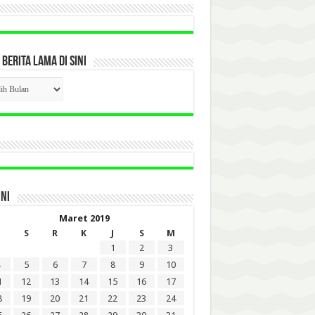
 BERITA LAMA DI SINI
CK
ITA
A
INI
Maret 2019
S
R
K
J
S
M
1
2
3
5
6
7
8
9
10
1
12
13
14
15
16
17
8
19
20
21
22
23
24