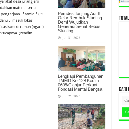
syarakat desa jurangjero
dahkan material serta
Pemdes Tanjung Aur ll
pengerjaan.. *samidi* ( 50
Gelar Rembuk Stunting
TOTA
dahului masuk lokasi
Demi Wujudkan
Generasi Sehat Bebas
itas kami di rumah (ngarit)
Stunting.
an”ucapnya. (Pendim
Juli 31, 2026
Lengkapi Pembangunan,
TMMD Ke-129 Kodim
0608/Cianjur Perkuat
Fondasi Mental Bangsa
CARI 
Juli 21, 2026