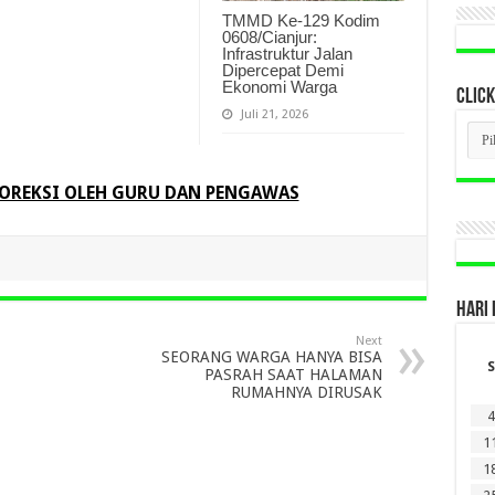
TMMD Ke-129 Kodim
0608/Cianjur:
Infrastruktur Jalan
Dipercepat Demi
Ekonomi Warga
CLICK
Juli 21, 2026
CLI
BER
LAM
DI
KOREKSI OLEH GURU DAN PENGAWAS
SINI
HARI 
Next
SEORANG WARGA HANYA BISA
S
PASRAH SAAT HALAMAN
RUMAHNYA DIRUSAK
4
1
1