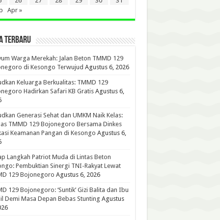
5
26
27
28
29
30
31
b
Apr »
A TERBARU
yum Warga Merekah: Jalan Beton TMMD 129
onegoro di Kesongo Terwujud
Agustus 6, 2026
dkan Keluarga Berkualitas: TMMD 129
negoro Hadirkan Safari KB Gratis
Agustus 6,
6
dkan Generasi Sehat dan UMKM Naik Kelas:
gas TMMD 129 Bojonegoro Bersama Dinkes
kasi Keamanan Pangan di Kesongo
Agustus 6,
6
p Langkah Patriot Muda di Lintas Beton
ngo: Pembuktian Sinergi TNI-Rakyat Lewat
D 129 Bojonegoro
Agustus 6, 2026
 129 Bojonegoro: ‘Suntik’ Gizi Balita dan Ibu
l Demi Masa Depan Bebas Stunting
Agustus
026