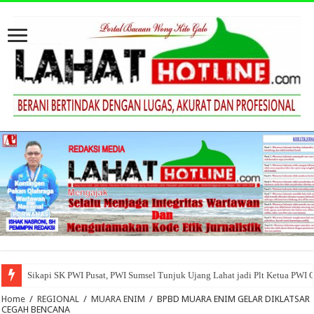
Sikapi SK PWI Pusat, PWI Sumsel Tunjuk Ujang Lahat jadi Plt Ketua PWI 
Home
/
REGIONAL
/
MUARA ENIM
/
BPBD MUARA ENIM GELAR DIKLATSAR
CEGAH BENCANA