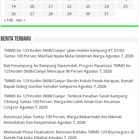
19
20
21
22
23
24
25
26
27
28
29
30
31
« Feb
Apr »
BERITA TERBARU
TMMD Ke-129 Kodim 0608/Cianjur: Jalan Hotmix Kampung RT 07/03
Tuntas 100 Persen, Manfaat Nyata Mulai Dinikmati Warga
Agustus 7, 2026
Bak Penampung Air Rampung Diperindah, Progres Pipanisasi TMMD Ke-
129 Kodim 0608/Cianjur Mencapai 98 Persen
Agustus 7, 2026
TMMD Ke-129 Kodim 0608/Cianjur: Berdiri Kokoh Penuh Harapan, Rumah
Bapak Gilang Gumilar Semakin Sempurna
Agustus 7, 2026
TMMD Ke-129 Kodim 0608/Cianjur: Tembok Penahan Tanah Kampung
Cibitung Tuntas 100 Persen, Warga Kini Lebih Aman Dari Ancaman
Longsor
Agustus 7, 2026
Betonisasi Jalan Tuntas 100 Persen, Warga Mekarmukti Kini Nikmati
Kemudahan Dan Kenyamanan
Agustus 7, 2026
Memasuki Phase Finalization: Renovasi Rutilahu TMMD 129 Bojonegoro di
Rumah Pak Koko Dikebut
Agustus 7, 2026