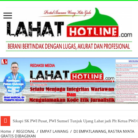
Sikapi SK PWI Pusat, PWI Sumsel Tunjuk Ujang Lahat jadi Plt Ketua PWI
Home
/
REGIONAL
/
EMPAT LAWANG
/
DI EMPATLAWANG, RASTRA NYATA
GRATIS DIBAGIKAN