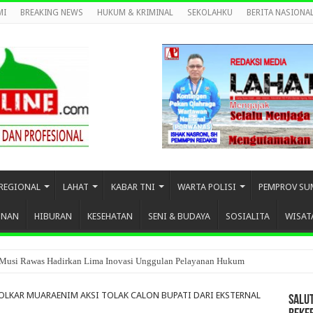
MI
BREAKING NEWS
HUKUM & KRIMINAL
SEKOLAHKU
BERITA NASIONA
REGIONAL
LAHAT
KABAR TNI
WARTA POLISI
PEMPROV SU
UNAN
HIBURAN
KESEHATAN
SENI & BUDAYA
SOSIALITA
WISAT
di Keban Muba Kembali Terbakar
OLKAR MUARAENIM AKSI TOLAK CALON BUPATI DARI EKSTERNAL
SALU