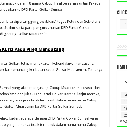
ak termasuk dalam 8 nama Cabup hasil penjaringan tim Pilkada
ndasikan ke DPD Partai Golkar Sumsel.
CLICK
CLI
dan bisa dipertanggungjawabkan,” tegas Ketua dan Sekretaris
BER
 Solihin serta para pengurus harian DPD Partai Golkar
LAM
DI
 di gedung Golkar Muaraenim.
SINI
6 Kursi Pada Pileg Mendatang
 Partai Golkar, tetap memaksakan kehendaknya mengusung
HARI 
mereka memancing keributan kader Golkar Muaraenim. Tentunya
S
r Sumsel yang akan mengusung Cabup Muaraenim berasal dari
ekanisme dan juklak DPP Partai Golkar. Karena, lanjut mereka,
4
n kader, jelas jelas tidak termasuk dalam nama nama Cabup
1
ai Golkar Muaraenim ke DPD Partai Golkar Sumsel.
1
2
selaku kader, ada apa dengan DPD Partai Golkar Sumsel yang
« A
abup yang namanya tidak termasuk dalam nama nama Cabup