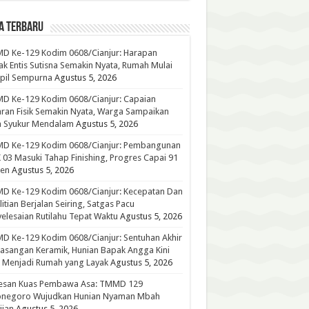
A TERBARU
D Ke-129 Kodim 0608/Cianjur: Harapan
k Entis Sutisna Semakin Nyata, Rumah Mulai
pil Sempurna
Agustus 5, 2026
D Ke-129 Kodim 0608/Cianjur: Capaian
ran Fisik Semakin Nyata, Warga Sampaikan
a Syukur Mendalam
Agustus 5, 2026
D Ke-129 Kodim 0608/Cianjur: Pembangunan
03 Masuki Tahap Finishing, Progres Capai 91
sen
Agustus 5, 2026
D Ke-129 Kodim 0608/Cianjur: Kecepatan Dan
litian Berjalan Seiring, Satgas Pacu
elesaian Rutilahu Tepat Waktu
Agustus 5, 2026
 Ke-129 Kodim 0608/Cianjur: Sentuhan Akhir
sangan Keramik, Hunian Bapak Angga Kini
 Menjadi Rumah yang Layak
Agustus 5, 2026
esan Kuas Pembawa Asa: TMMD 129
onegoro Wujudkan Hunian Nyaman Mbah
ijan
Agustus 5, 2026