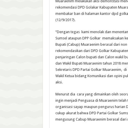
Muaraenim melakukan aksi demonstasi menol
rekomendasi DPD Golakar Kabupaten Muarae
membakar ban di halaman kantor dpd golka
(12/9/2017).
“Dengan tegas kami menolak dan menentang 
Sumsel ataupun DPP Golkar memaksakan k
Bupati (Cabup) Muaraenim berasal dari non 
rekomendasikan dari DPD Golkar Kabupate
penjaringan Calon bupati dan Calon wakil bu
dan Wakil Bupati Muaraenim tahun 2018 mend
Sekretaris DPD Partai Golkar Muaraenim, di
Wakil Ketua bidang Komunikasi dan opini pu
aksi.
Menurut dia cara yang dimainkan oleh seor
ingin menjadi Penguasa di Muaraenim telah
organisasi sayap maupun pengurus harian 
cukup akurat bahwa DPD Partai Golkar Sum
mengusung Cabup Muaraenim berasal dari 