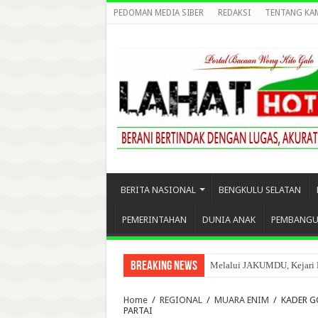
PEDOMAN MEDIA SIBER
REDAKSI
TENTANG KA
BERITA NASIONAL
BENGKULU SELATAN
PEMERINTAHAN
DUNIA ANAK
PEMBANG
Breaking News
Gawat.!, Sumur Bor Ilegal 
Home
/
REGIONAL
/
MUARA ENIM
/
KADER G
PARTAI