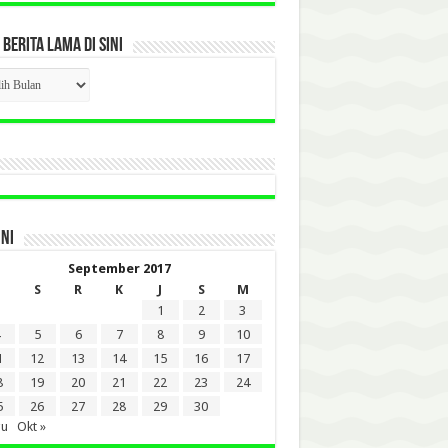
 BERITA LAMA DI SINI
CK
ITA
A
INI
September 2017
S
R
K
J
S
M
1
2
3
5
6
7
8
9
10
1
12
13
14
15
16
17
8
19
20
21
22
23
24
5
26
27
28
29
30
gu
Okt »