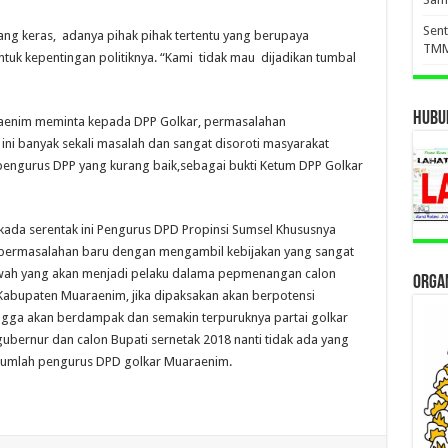
Sent
ng keras, adanya pihak pihak tertentu yang berupaya
TMM
uk kepentingan politiknya. “Kami tidak mau dijadikan tumbal
HUBUN
aenim meminta kepada DPP Golkar, permasalahan
ini banyak sekali masalah dan sangat disoroti masyarakat
a pengurus DPP yang kurang baik,sebagai bukti Ketum DPP Golkar
lkada serentak ini Pengurus DPD Propinsi Sumsel Khususnya
permasalahan baru dengan mengambil kebijakan yang sangat
bawah yang akan menjadi pelaku dalama pepmenangan calon
ORGAN
Kabupaten Muaraenim, jika dipaksakan akan berpotensi
gga akan berdampak dan semakin terpuruknya partai golkar
bernur dan calon Bupati sernetak 2018 nanti tidak ada yang
ejumlah pengurus DPD golkar Muaraenim.