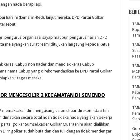
dengan nada berapi api.
BERIT
ai hari ini (kemarin-Red), lanjut mereka, DPD Partai Golkar
TMM
tersebut.
Bapa
Tam
kader, pengurus organisasi sayap maupun pengurus harian DPD
ta melayangkan surat resmi ditujukan langsung kepada Ketua
TMM
Sasa
Ras
olak keras Cabup non Kader dan menolak keras Cabup
TMM
nama nama Cabup yang direkomendasikan ke DPD Partai Golkar
MCK 
Per
siapkan,” tegas mereka.
TMM
Kete
SOR MENGISOLIR 2 KECAMATAN DI SEMENDO
Peny
TMMD
P memaksakan diri mengusung calon diluar direkomndasi tim
Pema
n dimatikan secara total ndan tidak aka nada yang akan bekerja
Siap
partai golkar Sumsel,kader Golkar Muaraenim akan dialihkan
Gor
an DPP golkar sudah buta dan dan tuli dengan tidak mendengar
Boj
Sam