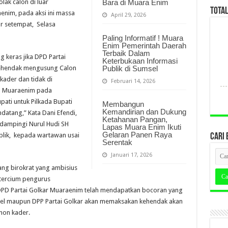
ak calon di luar
Bara di Muara Enim
TOTA
nim, pada aksi ini massa
April 29, 2026
r setempat, Selasa
Paling Informatif ! Muara
Enim Pemerintah Daerah
Terbaik Dalam
keras jika DPD Partai
Keterbukaan Informasi
ehendak mengusung Calon
Publik di Sumsel
kader dan tidak di
Februari 14, 2026
n Muaraenim pada
pati untuk Pilkada Bupati
Membangun
Kemandirian dan Dukung
atang,” Kata Dani Efendi,
Ketahanan Pangan,
 dampingi Nurul Hudi SH
Lapas Muara Enim Ikuti
Gelaran Panen Raya
blik, kepada wartawan usai
CARI 
Serentak
Januari 17, 2026
ang birokrat yang ambisius
 tercium pengurus
DPD Partai Golkar Muaraenim telah mendapatkan bocoran yang
sel maupun DPP Partai Golkar akan memaksakan kehendak akan
non kader.