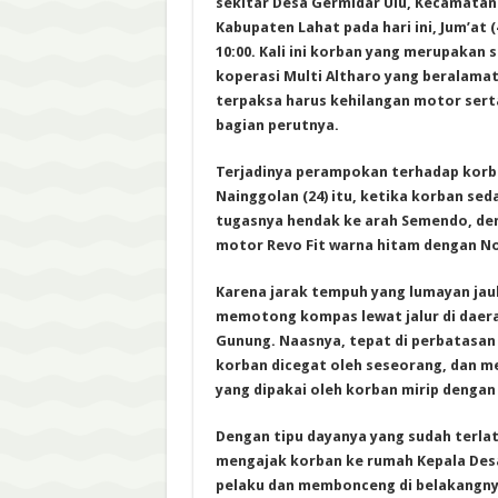
sekitar Desa Germidar Ulu, Kecamatan
Kabupaten Lahat pada hari ini, Jum’at (
10:00. Kali ini korban yang merupakan
koperasi Multi Altharo yang beralamat
terpaksa harus kehilangan motor sert
bagian perutnya.
Terjadinya perampokan terhadap kor
Nainggolan (24) itu, ketika korban se
tugasnya hendak ke arah Semendo, d
motor Revo Fit warna hitam dengan No
Karena jarak tempuh yang lumayan jau
memotong kompas lewat jalur di daer
Gunung. Naasnya, tepat di perbatasan 
korban dicegat oleh seseorang, dan 
yang dipakai oleh korban mirip dengan
Dengan tipu dayanya yang sudah terlat
mengajak korban ke rumah Kepala Desa
pelaku dan membonceng di belakangny