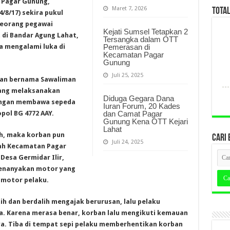
 Pagar Gunung,
Maret 7, 2026
TOTA
4/8/17) sekira pukul
 seorang pegawai
Kejati Sumsel Tetapkan 2
 di Bandar Agung Lahat,
Tersangka dalam OTT
a mengalami luka di
Pemerasan di
Kecamatan Pagar
Gunung
Juli 25, 2025
ban bernama Sawaliman
dang melaksanakan
Diduga Gegara Dana
engan membawa sepeda
Iuran Forum, 20 Kades
pol BG 4772 AAY.
dan Camat Pagar
Gunung Kena OTT Kejari
Lahat
h, maka korban pun
CARI 
Juli 24, 2025
ah Kecamatan Pagar
Desa Germidar Ilir,
menanyakan motor yang
 motor pelaku.
ih dan berdalih mengajak berurusan, lalu pelaku
. Karena merasa benar, korban lalu mengikuti kemauan
a. Tiba di tempat sepi pelaku memberhentikan korban