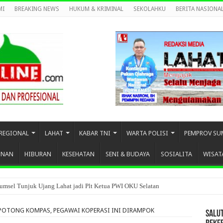
MI
BREAKING NEWS
HUKUM & KRIMINAL
SEKOLAHKU
BERITA NASIONA
REGIONAL
LAHAT
KABAR TNI
WARTA POLISI
PEMPROV SU
UNAN
HIBURAN
KESEHATAN
SENI & BUDAYA
SOSIALITA
WISAT
umsel Tunjuk Ujang Lahat jadi Plt Ketua PWI OKU Selatan
POTONG KOMPAS, PEGAWAI KOPERASI INI DIRAMPOK
SALU