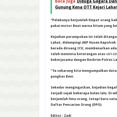
Baca Juga
Diduga Gegara Dan
Gunung Kena OTT Kejari Laha
“Pelakunya berjumlah Empat orang kak
pakai motor Beat warna hitam yang bel
Kejadian perampokan ini telah ditangan
Lahat, didampingi AKP Husen Kapolsek 
berada diruang ICU, membenarkan adan
telah meminta keterangan atas ciri ci
bekerjasama dengan Reskrim Polres La
“Ya sekarang kita mengumpulkan data d
pungkas Beni.
Sekedar mengingatkan, kejadian begal
terjadi sejak beberapa bulan lalu. Di 
berjumlah lima orang, tetapi baru sat
Daftar Pencarian Orang (DPO).
Editor : Zadi