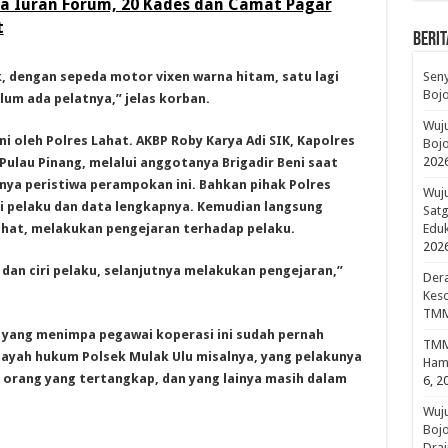
a Iuran Forum, 20 Kades dan Camat Pagar
t
BERIT
, dengan sepeda motor vixen warna hitam, satu lagi
Sen
Boj
um ada pelatnya,” jelas korban.
Wuju
i oleh Polres Lahat. AKBP Roby Karya Adi SIK, Kapolres
Bojo
202
Pulau Pinang, melalui anggotanya Brigadir Beni saat
ya peristiwa perampokan ini. Bahkan pihak Polres
Wuju
ri pelaku dan data lengkapnya. Kemudian langsung
Sat
hat, melakukan pengejaran terhadap pelaku.
Edu
202
an ciri pelaku, selanjutnya melakukan pengejaran,”
Dera
Keso
TMM
 yang menimpa pegawai koperasi ini sudah pernah
TMMD
wilayah hukum Polsek Mulak Ulu misalnya, yang pelakunya
Hami
u orang yang tertangkap, dan yang lainya masih dalam
6, 2
Wuj
Boj
Drai