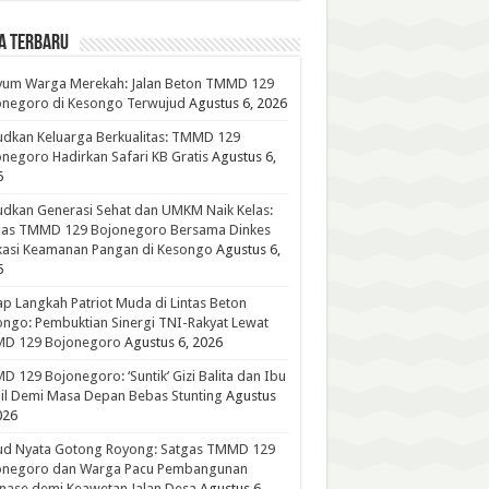
A TERBARU
yum Warga Merekah: Jalan Beton TMMD 129
onegoro di Kesongo Terwujud
Agustus 6, 2026
dkan Keluarga Berkualitas: TMMD 129
negoro Hadirkan Safari KB Gratis
Agustus 6,
6
dkan Generasi Sehat dan UMKM Naik Kelas:
gas TMMD 129 Bojonegoro Bersama Dinkes
kasi Keamanan Pangan di Kesongo
Agustus 6,
6
p Langkah Patriot Muda di Lintas Beton
ngo: Pembuktian Sinergi TNI-Rakyat Lewat
D 129 Bojonegoro
Agustus 6, 2026
 129 Bojonegoro: ‘Suntik’ Gizi Balita dan Ibu
l Demi Masa Depan Bebas Stunting
Agustus
026
ud Nyata Gotong Royong: Satgas TMMD 129
onegoro dan Warga Pacu Pembangunan
nase demi Keawetan Jalan Desa
Agustus 6,