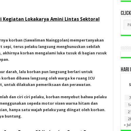
CLICK
 Kegiatan Lokakarya Amini Lintas Sektoral
CLI
BER
LAM
DI
SINI
hirnya korban (Sawaliman Nainggolan) mempertanyakan
t sepi, terus pelaku langsung menghunuskan sebilah
n, akhirnya korban mengalami luka tusuk di bagian rusuk
epan.
HARI 
r darah, lalu korban pun langsung berlari untuk
 korban dibawa langsung oleh warga ke ruang ICU
t, untuk dilakukan pemeriksaan dan perawatan.
S
lah dan ciri ciri pelaku, korban menyebut bahwa pelaku
7
 menggunakan sepeda motor vixen warna hitam dan
1
an, hanya satu wajah pelaku yang diingat oleh korban.
2
nya buntung.
2
« Jul