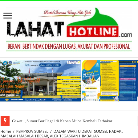
Gawat.!, Sumur Bor Ilegal di Keban Muba Kembali Terbakar
Mantap, Kejari Musi Rawas Berhasil Pulihkan Keuangan Negara Senilai Rp
Home
/
PEMPROV SUMSEL
/
DALAM WAKTU DEKAT SUMSEL HADAPI
MASALAH MASALAH BESAR, ALEX TEGASKAN HIMBAUAN