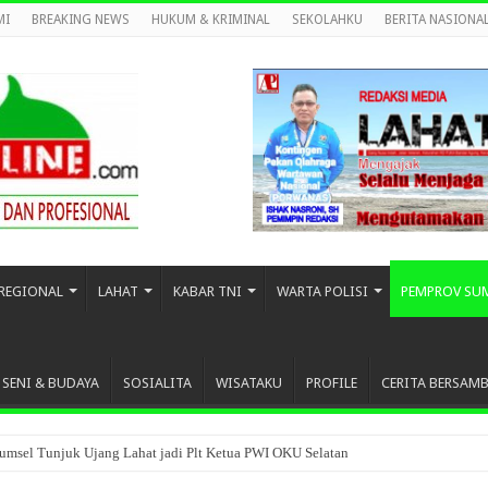
MI
BREAKING NEWS
HUKUM & KRIMINAL
SEKOLAHKU
BERITA NASIONA
REGIONAL
LAHAT
KABAR TNI
WARTA POLISI
PEMPROV SU
SENI & BUDAYA
SOSIALITA
WISATAKU
PROFILE
CERITA BERSAM
umsel Tunjuk Ujang Lahat jadi Plt Ketua PWI OKU Selatan