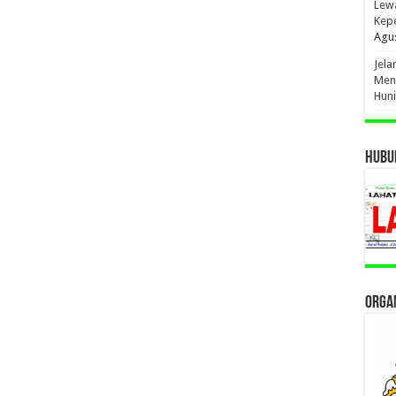
Lewa
Kep
Agus
Jel
Men
Hun
HUBUN
ORGAN