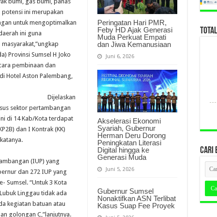
yak bumi, gas bumi, panas
 potensi ini merupakan
Peringatan Hari PMR,
angan untuk mengoptimalkan
Feby HD Ajak Generasi
TOTA
aerah ini guna
Muda Perkuat Empati
dan Jiwa Kemanusiaan
n masyarakat,”ungkap
da) Provinsi Sumsel H Joko
Juni 6, 2026
cara pembinaan dan
di Hotel Aston Palembang,
Dijelaskan
usus sektor pertambangan
ini di 14 Kab/Kota terdapat
Akselerasi Ekonomi
Syariah, Gubernur
P2B) dan I Kontrak (KK)
Herman Deru Dorong
”katanya.
Peningkatan Literasi
Digital hingga ke
CARI 
Generasi Muda
rtambangan (IUP) yang
Juni 5, 2026
Gubernur dan 272 IUP yang
Se- Sumsel. “Untuk 3 Kota
Gubernur Sumsel
Lubuk Linggau tidak ada
Nonaktifkan ASN Terlibat
a kegiatan batuan atau
Kasus Suap Fee Proyek
an golongan C,”lanjutnya.