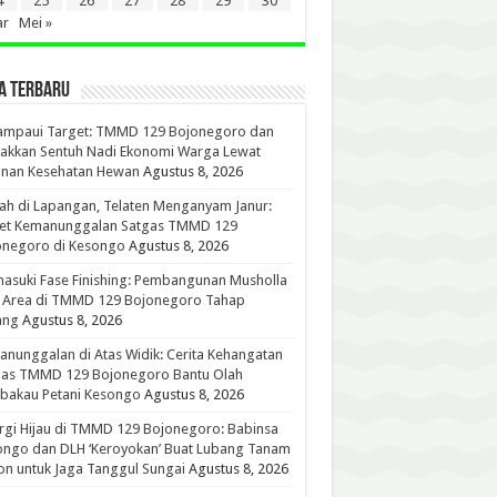
4
25
26
27
28
29
30
ar
Mei »
A TERBARU
ampaui Target: TMMD 129 Bojonegoro dan
akkan Sentuh Nadi Ekonomi Warga Lewat
anan Kesehatan Hewan
Agustus 8, 2026
h di Lapangan, Telaten Menganyam Janur:
ret Kemanunggalan Satgas TMMD 129
onegoro di Kesongo
Agustus 8, 2026
suki Fase Finishing: Pembangunan Musholla
t Area di TMMD 129 Bojonegoro Tahap
ang
Agustus 8, 2026
nunggalan di Atas Widik: Cerita Kehangatan
gas TMMD 129 Bojonegoro Bantu Olah
bakau Petani Kesongo
Agustus 8, 2026
rgi Hijau di TMMD 129 Bojonegoro: Babinsa
ongo dan DLH ‘Keroyokan’ Buat Lubang Tanam
n untuk Jaga Tanggul Sungai
Agustus 8, 2026