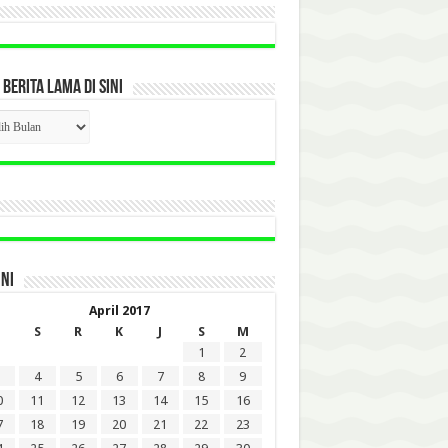
 BERITA LAMA DI SINI
CK
ITA
A
INI
April 2017
S
R
K
J
S
M
1
2
4
5
6
7
8
9
0
11
12
13
14
15
16
7
18
19
20
21
22
23