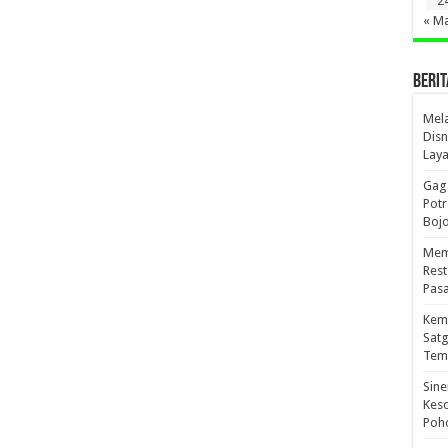
2
« M
BERIT
Mel
Disn
Lay
Gaga
Pot
Boj
Mema
Res
Pas
Kema
Sat
Tem
Sine
Kes
Poho