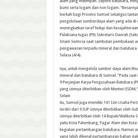
alam yang melimpah. Seperti batubara, min
bumi serta logam dan non logam. “Besarnya
berkah bagi Provinsi Sumsel sekaligus tant
pengelolaan sumberdaya alam yang ada di d
meningkatkan taraf hidup dan kesejahteraa
Pelaksana tugas (Plt) Sekretaris Daerah (Sek
Imam Sentosa saat sambutan pembukaan a
pengawasan terpadu mineral dan batubara 
Selasa (4/4).
nya, untuk mengelola sumber daya alam kh
mineral dan batubara di Sumsel. “Pada saat 
9 Perjanjian Karya Pengusahaan Batubara (PK
yang izinnya diterbitkan oleh Menteri ESDM,
Selain
itu, Sumsel juga memiliki 141 Izin Usaha Pe
terdiri dari 9 IUP izinnya diterbitkan oleh 
izinnya diterbitkan oleh 14 Bupati/Walikota 
yaitu Kota Palembang, Pagar Alam dan Kota 
kegiatan pertambangan batubara. Namun ad
yang lebih dikenal pertambangan bahan gali