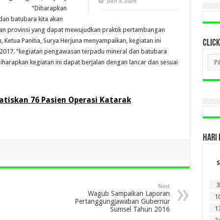
Juni 5, 2026
“Diharapkan
dan batubara kita akan
an provinsi yang dapat mewujudkan praktik pertambangan
, Ketua Panitia, Surya Herjuna menyampaikan, kegiatan ini
CLICK
il 2017. “kegiatan pengawasan terpadu mineral dan batubara
CLI
iharapkan kegiatan ini dapat berjalan dengan lancar dan sesuai
BER
LAM
DI
SINI
tiskan 76 Pasien Operasi Katarak
HARI 
S
3
Next
Wagub Sampaikan Laporan
1
Pertanggungjawaban Gubernur
1
Sumsel Tahun 2016