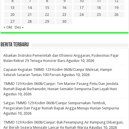
6
7
8
9
10
11
12
13
14
15
16
17
18
19
20
21
22
23
24
25
26
27
28
29
30
« Okt
Des »
BERITA TERBARU
Abaikan Instruksi Pemerintah dan Efisiensi Anggaran, Puskesmas Pajar
Bulan Rekrut 29 Tenaga Honorer Baru
Agustus 10, 2026
Capaian Kegiatan TMMD 129 Kodim 0608/Cianjur Melesat, Hampir
Seluruh Sasaran Tuntas 100 Persen
Agustus 10, 2026
TMMD 129 Kodim 0608/Cianjur: Tim Marinir Pasang Pintu Dan Jendela
Rumah Bapak Burhanudin, Hunian Semakin Sempurna Dan Layak Huni
Agustus 10, 2026
Satgas TMMD 129 Kodim 0608/Cianjur Sempurnakan Tembok,
Pengecatan Dan Pagar Rumah Bapak Angga Menuju Hunian Sempurna
Agustus 10, 2026
TMMD 129 Kodim 0608/Cianjur: Bak Penampung Air Rampung Dibangun,
Air Bersih Segera Mengalir Lancar Ke Rumah Warga
Agustus 10, 2026