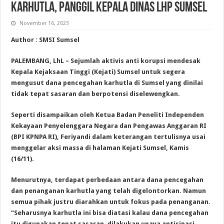
Karhutla, Panggil Kepala Dinas LHP Sumsel
November 16, 2023
Author : SMSI Sumsel
PALEMBANG, LhL – Sejumlah aktivis anti korupsi mendesak
Kepala Kejaksaan Tinggi (Kejati) Sumsel untuk segera
mengusut dana pencegahan karhutla di Sumsel yang dinilai
tidak tepat sasaran dan berpotensi diselewengkan.
Seperti disampaikan oleh Ketua Badan Peneliti Independen
Kekayaan Penyelenggara Negara dan Pengawas Anggaran RI
(BPI KPNPA RI), Feriyandi dalam keterangan tertulisnya usai
menggelar aksi massa di halaman Kejati Sumsel, Kamis
(16/11).
Menurutnya, terdapat perbedaan antara dana pencegahan
dan penanganan karhutla yang telah digelontorkan. Namun
semua pihak justru diarahkan untuk fokus pada penanganan.
“Seharusnya karhutla ini bisa diatasi kalau dana pencegahan
itu digunakan tepat sasaran, dilakukan upaya antisipasi